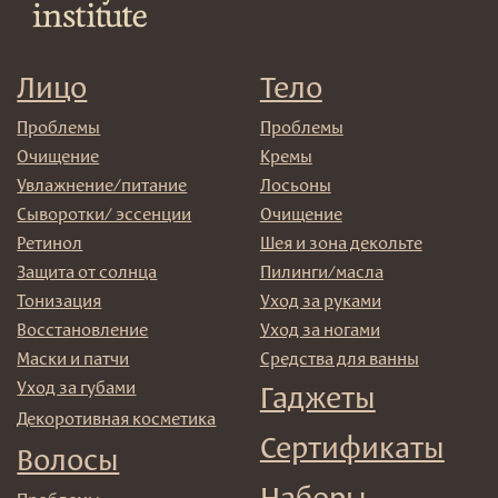
Декоротивная косметика
Сертификаты
Волосы
Наборы
Проблемы
Шампуни
Кондиционеры/бальзамы
Маски/скрабы
Сыворотки/лосьоны
Спреи
Средства для укладки
Клиентам
Система лояльности
Доставка и самовывоз
Оплата и возврат
Согласие на обработку
персональных данных
Политика
конфиденциальности
Договор оферта
Реквизиты и контакты
Подписаться
E-mail