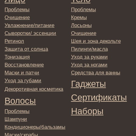
Клиентам
Система лояльности
Доставка и самовывоз
Оплата и возврат
Согласие на обработку
персональных данных
Политика
конфиденциальности
Договор оферта
Реквизиты и контакты
Подписаться
E-mail
→
Отправляя адрес электронной почты
вы соглашаетесь с политикой в отношении
обработки персональных данных
© 2025 Institute Store