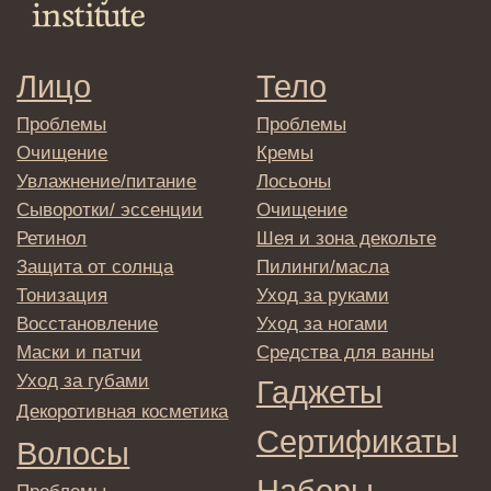
Декоротивная косметика
Сертификаты
Волосы
Наборы
Проблемы
Шампуни
Кондиционеры/бальзамы
Маски/скрабы
Сыворотки/лосьоны
Спреи
Средства для укладки
Клиентам
Система лояльности
Доставка и самовывоз
Оплата и возврат
Согласие на обработку
персональных данных
Политика
конфиденциальности
Договор оферта
Реквизиты и контакты
Подписаться
E-mail