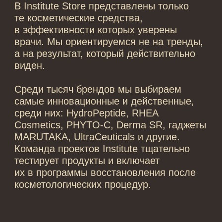
Средства для укладки
Клиентам
Система лояльности
Доставка и самовывоз
Оплата и возврат
Согласие на обработку
персональных данных
Политика
конфиденциальности
Договор оферта
Реквизиты и контакты
Подписаться
E-mail
→
Отправляя адрес электронной почты
вы соглашаетесь с политикой в отношении
обработки персональных данных