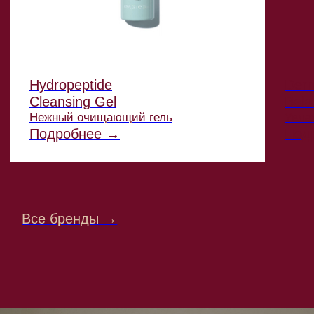
косметических средств, созданный
врачом-косметологом Викторией
Клишко.
В Institute Store представлены только
те косметические средства,
в эффективности которых уверены
врачи. Мы ориентируемся не на тренды,
а на результат, который действительно
виден.
Среди тысяч брендов мы выбираем
самые инновационные и действенные,
среди них: HydroPeptide, RHEA
Cosmetics, РHYTO-C, Derma SR, гаджеты
MARUTAKA, UltraCeuticals и другие.
Команда проектов Institute тщательно
тестирует продукты и включает
их в программы восстановления после
косметологических процедур.