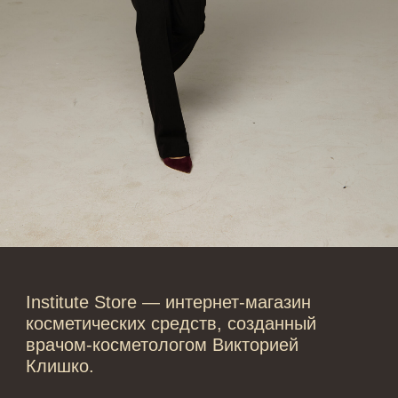
Лицо
Тело
Проблемы
Проблемы
Очищение
Кремы
Увлажнение/питание
Лосьоны
Сыворотки/ эссенции
Очищение
Ретинол
Шея и зона декольте
Защита от солнца
Пилинги/масла
Тонизация
Уход за руками
Восстановление
Уход за ногами
Маски и патчи
Средства для ванны
Уход за губами
Гаджеты
Декоротивная косметика
Сертификаты
Волосы
Наборы
Проблемы
Шампуни
Кондиционеры/бальзамы
Маски/скрабы
Сыворотки/лосьоны
Спреи