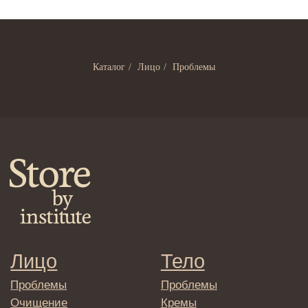
Лицо
Тело
Проблемы
Проблемы
Очищение
Кремы
Увлажнение/питание
Лосьоны
Сыворотки/ эссенции
Очищение
Каталог
/
Лицо
/
Проблемы
Ретинол
Шея и зона декольте
Защита от солнца
Пилинги/масла
Тонизация
Уход за руками
Восстановление
Уход за ногами
Маски и патчи
Средства для ванны
Уход за губами
Гаджеты
Декоротивная косметика
Сертификаты
Волосы
Наборы
Проблемы
Шампуни
Кондиционеры/бальзамы
Маски/скрабы
Сыворотки/лосьоны
Спреи
Средства для укладки
Клиентам