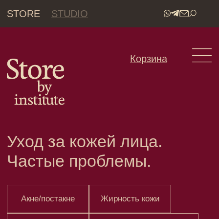
STORE
STUDIO
•
Корзина
Уход за кожей лица.
Частые проблемы.
Акне/постакне
Жирность кожи
Сухость кожи
Чувствительность кожи
Покраснения и раздражения
Розацеа
Морщины