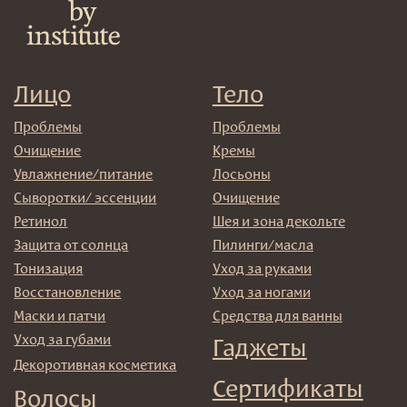
Маски/скрабы
Сыворотки/лосьоны
Спреи
Средства для укладки
Клиентам
Система лояльности
Доставка и самовывоз
Оплата и возврат
Согласие на обработку
персональных данных
Политика
конфиденциальности
Договор оферта
Реквизиты и контакты
Подписаться
E-mail
→
Отправляя адрес электронной почты вы соглашаетесь
с политикой в отношении обработки персональных
данных