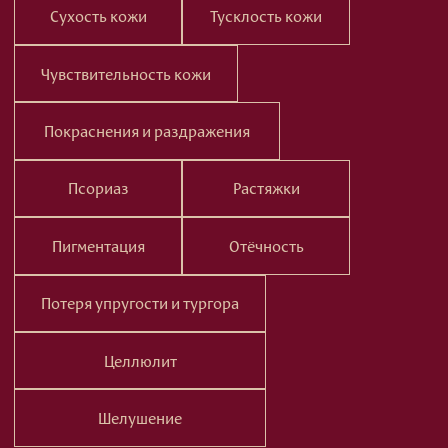
Псориаз
Растяжки
Пигментация
Отёчность
Потеря упругости и тургора
Целлюлит
Шелушение
Не знаете что выбрать?
Спросите у нас