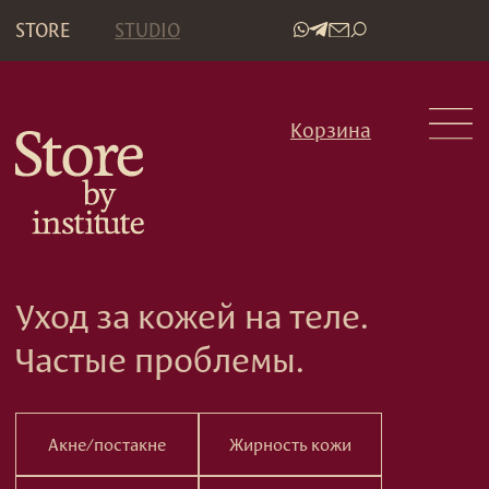
STORE
STUDIO
•
Корзина
Уход за кожей на теле.
Частые проблемы.
Акне/постакне
Жирность кожи
Сухость кожи
Тусклость кожи
Чувствительность кожи
Покраснения и раздражения