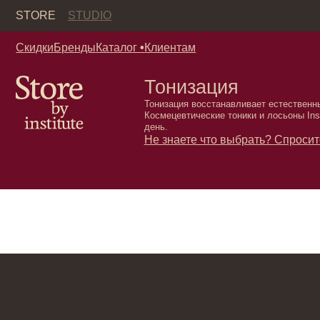
Кор
STORE
STUDIO
Скидки
Бренды
Каталог
•
Клиентам
Тонизация
Тонизация восстанавливает естественный балан
Космецевтические тоники и лосьоны Institute S
день.
Не знаете что выбрать?
Спросите у нас