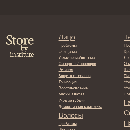
Лицо
Тело
Проблемы
Проблемы
Очищение
Кремы
Увлажнение/питание
Лосьоны
Сыворотки/ эссенции
Очищение
Ретинол
Шея и зона 
Защита от солнца
Пилинги/ма
Тонизация
Уход за рук
Восстановление
Уход за ног
Маски и патчи
Средства д
Уход за губами
Гадже
Декоротивная косметика
Серти
Волосы
Набор
Проблемы
Шампуни
Кондиционеры/бальзамы
Маски/скрабы
Сыворотки/лосьоны
Спреи
Средства для укладки