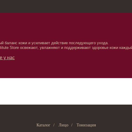
зина
Москва, Нов
с кожи и усиливает действие последующего ухода.
tore освежают, увлажняют и поддерживают здоровье кожи каждый
Каталог
/
Лицо
/
Тонизация