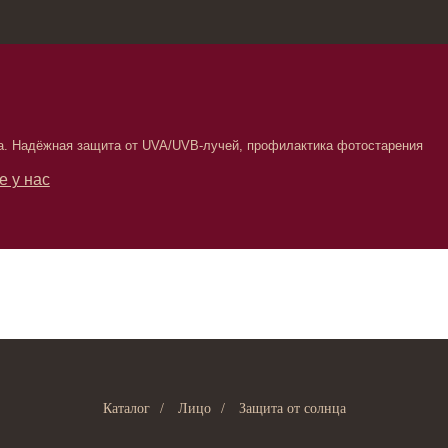
зина
Москва, Нов
ная защита от UVA/UVB-лучей, профилактика фотостарения
Каталог
/
Лицо
/
Защита от солнца