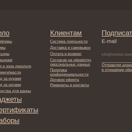
Клиентам
Подписаться
E-mail
Система лояльности
Доставка и самовывоз
Оплата и возврат
Согласие на обработку
персональных данных
Отправляя адрес электронной поч
декольте
в отношении обработки персонал
Политика
сла
конфиденциальности
ами
Договор оферта
ами
Реквизиты и контакты
ля ванны
ты
фикаты
ы