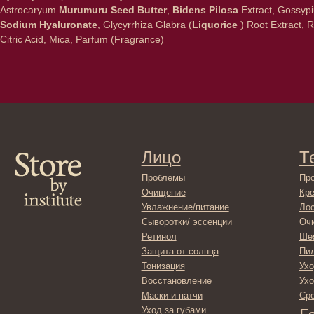
Astrocaryum
Murumuru Seed Butter
,
Bidens Pilosa
Extract, Gossyp
Sodium Hyaluronate
, Glycyrrhiza Glabra (
Liquorice
) Root Extract, R
Лицо
Тело
Citric Acid, Mica, Parfum (Fragrance)
Проблемы
Проблемы
Очищение
Кремы
Увлажнение/питание
Лосьоны
Сыворотки/ эссенции
Очищение
Ретинол
Шея и зона 
Защита от солнца
Пилинги/ма
Тонизация
Уход за рук
Восстановление
Уход за ног
Маски и патчи
Средства д
Уход за губами
Гадже
Декоротивная косметика
Серти
Волосы
Набор
Проблемы
Шампуни
Кондиционеры/бальзамы
Маски/скрабы
Сыворотки/лосьоны
Спреи
Средства для укладки