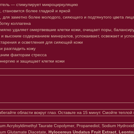
тель — стимулирует микроциркуляцию
 становится более гладкой и яркой
 для заметно более молодого, сияющего и подтянутого цвета лица
ботку коллагена
ягко удаляет омертвевшие клетки кожи, очищает поры, балансиру
 и высоким содержанием минералов, успокаивает, освежает и успо
 старения и осветления для сияющей кожи
и разгладить кожу
ешним факторам стресса
энергию и защищает клетки кожи
егайте области вокруг глаз. Оставьте на 15 минут. Смойте теплой 
dium Acryloyldimethyl Taurate Copolymer, Propanediol, Sodium Hydroxi
dium Glutamate Diacetate,
Hylocereus Undatus Fruit Extract
,
Leonto