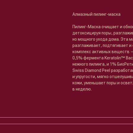
Алмазный пилинг-маска
Пилинг-Маска очищает и обно
детоксицируя поры, разглажив
но мощного ухода дома. Эта 
разглаживает, подтягивает и
комплекс активных веществ 
0,5% фермента Keratolin™ Bac
нежного пилинга, и 1% БиоРет
Swiss Diamond Peel разработа
и упругости, мягко отшелушив
кожи, уменьшает поры и освет
в неделю.