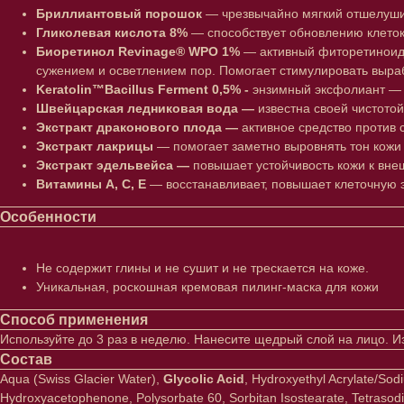
Бриллиантовый порошок
— чрезвычайно мягкий отшелуши
Гликолевая кислота 8%
— способствует обновлению клеток,
Биоретинол Revinage® WPO 1%
— активный фиторетиноид.
сужением и осветлением пор. Помогает стимулировать выра
Keratolin™Bacillus Ferment 0,5% -
энзимный эксфолиант — м
Швейцарская ледниковая вода —
известна своей чистотой
Экстракт драконового плода —
активное средство против
Экстракт лакрицы
— помогает заметно выровнять тон кожи 
Экстракт эдельвейса —
повышает устойчивость кожи к вн
Витамины A, C, E
— восстанавливает, повышает клеточную 
Особенности
Не содержит глины и не сушит и не трескается на коже.
Уникальная, роскошная кремовая пилинг-маска для кожи
Способ применения
Используйте до 3 раз в неделю. Нанесите щедрый слой на лицо. Изб
Состав
Aqua (Swiss Glacier Water),
Glycolic Acid
, Hydroxyethyl Acrylate/So
Hydroxyacetophenone, Polysorbate 60, Sorbitan Isostearate, Tetraso