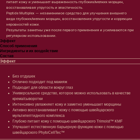
питает кожу и уменьшает выраженность глубоких/мелких морщин,
восстанавливая упругость и эластичность.
Peptide Multiplex — незаменимое средство для улучшения внешнего
вида глубоких/мелких морщин, восстановления упругости и коррекции
неровностей кожи.
Результаты заметны уже после первого применения и усиливаются при
регулярном использовании.
Эффект
Способ применения
Ингредиенты и их воздействие
Состав
Эффект
Без отдушек
Отлично подходит под макияж
Подходит для области вокруг глаз
Универсальное средство, которое можно использовать в качестве
крема/сыворотки
Интенсивно увлажняет кожу и заметно уменьшает морщины
Активно восстанавливает кожу с помощью швейцарского
мультипептидного комплекса
Глубоко питает кожу с помощью швейцарского Trimoist™ KMF
Улучшает естественную барьерную функцию кожи с помощью
швейцарского PhytoCellTec™