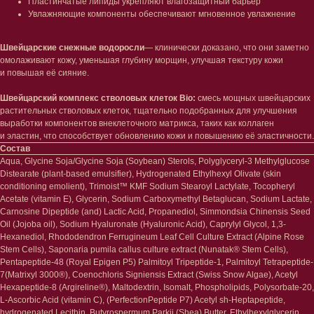
Пластинчатые липиды укрепляют влагозащитный барьер
Ретинол
Шея и зона декольте
Увлажняющие компоненты обеспечивают мгновенное увлажнение
Защита от солнца
Пилинги/масла
Тонизация
Уход за руками
Восстановление
Уход за ногами
Швейцарские снежные водоросли
— клинически доказано, что они заметно
Маски и патчи
Средства для ванны
омолаживают кожу, уменьшая глубину морщин, улучшая текстуру кожи
Уход за губами
Гаджеты
и повышая её сияние.
Декоротивная косметика
Сертификаты
Волосы
Швейцарский комплекс стволовых клеток Bio:
смесь мощных швейцарских
растительных стволовых клеток, тщательно подобранных для улучшения
Наборы
Проблемы
выработки компонентов внеклеточного матрикса, таких как коллаген
Шампуни
и эластин, что способствует обновлению кожи и повышению её эластичности.
Кондиционеры/бальзамы
Состав
Маски/скрабы
Aqua, Glycine Soja/Glycine Soja (Soybean) Sterols, Polyglyceryl-3 Methylglucose
Сыворотки/лосьоны
Distearate (plant-based emulsifier), Hydrogenated Ethylhexyl Olivate (skin
Спреи
conditioning emolient), Trimoist™ KMF Sodium Stearoyl Lactylate, Tocopheryl
Средства для укладки
Acetate (vitamin E), Glycerin, Sodium Carboxymethyl Betaglucan, Sodium Lactate,
Carnosine Dipeptide (and) Lactic Acid, Propanediol, Simmondsia Chinensis Seed
Oil (Jojoba oil), Sodium Hyaluronate (Hyaluronic Acid), Caprylyl Glycol, 1,3-
Клиентам
Hexanediol, Rhododendron Ferrugineum Leaf Cell Culture Extract (Alpine Rose
Stem Cells), Saponaria pumila callus culture extract (Nunatak® Stem Cells),
Система лояльности
Pentapeptide-48 (Royal Epigen P5) Palmitoyl Tripeptide-1, Palmitoyl Tetrapeptide-
Доставка и самовывоз
7(Matrixyl 3000®), Coenochloris Signiensis Extract (Swiss Snow Algae), Acetyl
Оплата и возврат
Hexapeptide-8 (Argireline®), Maltodextrin, Isomalt, Phospholipids, Polysorbate-20,
Согласие на обработку
персональных данных
L-Ascorbic Acid (vitamin C), (PerfectionPeptide P7) Acetyl sh-Heptapeptide,
Политика
hydrogenated Lecithin, Butyrospermum Parkii (Shea) Butter, Ethylhexylglycerin,