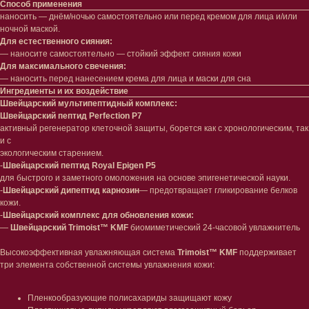
Способ применения
наносить — днём/ночью самостоятельно или перед кремом для лица и/или
ночной маской.
Для естественного сияния:
— наносите самостоятельно — стойкий эффект сияния кожи
Для максимального свечения:
— наносить перед нанесением крема для лица и маски для сна
Ингредиенты и их воздействие
Швейцарский мультипептидный комплекс:
Швейцарский пептид Perfection P7
активный регенератор клеточной защиты, борется как с хронологическим, так
и с
экологическим старением.
-
Швейцарский пептид Royal Epigen P5
для быстрого и заметного омоложения на основе эпигенетической науки.
-
Швейцарский дипептид карнозин
— предотвращает гликирование белков
кожи.
-
Швейцарский комплекс для обновления кожи:
—
Швейцарский Trimoist™ KMF
биомиметический 24-часовой увлажнитель
Лицо
Тело
Высокоэффективная увлажняющая система
Trimoist™ KMF
поддерживает
Проблемы
Проблемы
три элемента собственной системы увлажнения кожи:
Очищение
Кремы
Увлажнение/питание
Лосьоны
Пленкообразующие полисахариды защищают кожу
Сыворотки/ эссенции
Очищение