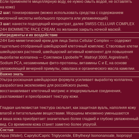
Если применяете мицеллярную воду, ее нужно смыть водой, не оставлять
на коже)
2 шаг:
тонизирование (можно использовать средства с содержанием
молочной кислоты небольшого процента или увлажняющий)
3 шаг:
нанести подходящий концентрат, далее SWISS CELLUAR COMPLEX
24H BIOMIMETIC FACE CREAM, по желанию закрыть ночной маской.
Ингредиенты и их воздействие
24H Био-миметический крем для лица Swiss Cellular Complex — содержит
тщательно отобранный швейцарский клеточный комплекс. Стволовые клетки
швейцарских растений, швейцарский активный компонент для повышения
выробатки коллагена — Соягликон Lipobelle™, Matrixyl 3000, Argireline®,
Лицо
Тело
Sodium PCA, незаменимые фито-протеины, витамины C и E, на основе
Проблемы
Проблемы
увлажняющей вечерней примулы, сквалана и органического масла камелии.
Очищение
Кремы
Важно знать
Увлажнение/питание
Лосьоны
Ультра-роскошная швейцарская формула усиливает выработку коллагена,
Сыворотки/ эссенции
Очищение
разработана эксклюзивно для российского рынка,
Ретинол
Шея и зона декольте
восстанавливает клеточный матрикс и эпидермальные соединения,
Защита от солнца
Пилинги/масла
разглаживает и преображает текстуру кожи.
Тонизация
Уход за руками
Гладкая шелковистая текстура скользит, как защитная вуаль, наполняя кожу
Восстановление
Уход за ногами
влагой и питательными веществами. Морщины мгновенно уменьшаются
Маски и патчи
Средства для ванны
и ваша кожа приобретает значительно более гладкий и глубоко увлажненный
Уход за губами
Гаджеты
вид. Со временем кожа станет заметно более упругой.
Декоротивная косметика
Состав
Сертификаты
Волосы
Aqua (Water), Caprylic/Capric Triglyceride, Ethylhexyl Isononanoate, Isopropyl