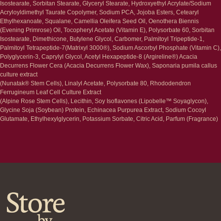
Наборы
Isostearate, Sorbitan Stearate, Glyceryl Stearate, Hydroxyethyl Acrylate/Sodium
Проблемы
Acryloyldimethyl Taurate Copolymer, Sodium PCA, Jojoba Esters, Cetearyl
Шампуни
Ethylhexanoate, Squalane, Camellia Oleifera Seed Oil, Oenothera Biennis
Кондиционеры/бальзамы
(Evening Primrose) Oil, Tocopheryl Acetate (Vitamin E), Polysorbate 60, Sorbitan
Маски/скрабы
Isostearate, Dimethicone, Butylene Glycol, Carbomer, Palmitoyl Tripeptide-1,
Сыворотки/лосьоны
Palmitoyl Tetrapeptide-7(Matrixyl 3000®), Sodium Ascorbyl Phosphate (Vitamin C),
Спреи
Polyglycerin-3, Caprylyl Glycol, Acetyl Hexapeptide-8 (Argireline®) Acacia
Средства для укладки
Decurrens Flower Cera (Acacia Decurrens Flower Wax), Saponaria pumila callus
culture extract
Клиентам
(Nunatak® Stem Cells), Linalyl Acetate, Polysorbate 80, Rhododendron
Ferrugineum Leaf Cell Culture Extract
Система лояльности
(Alpine Rose Stem Cells), Lecithin, Soy Isoflavones (Lipobelle™ Soyaglycon),
Доставка и самовывоз
Glycine Soja (Soybean) Protein, Echinacea Purpurea Extract, Sodium Cocoyl
Оплата и возврат
Glutamate, Ethylhexylglycerin, Potassium Sorbate, Citric Acid, Parfum (Fragrance)
Согласие на обработку
персональных данных
Политика
конфиденциальности
Договор оферта
Реквизиты и контакты
Подписаться
E-mail
→