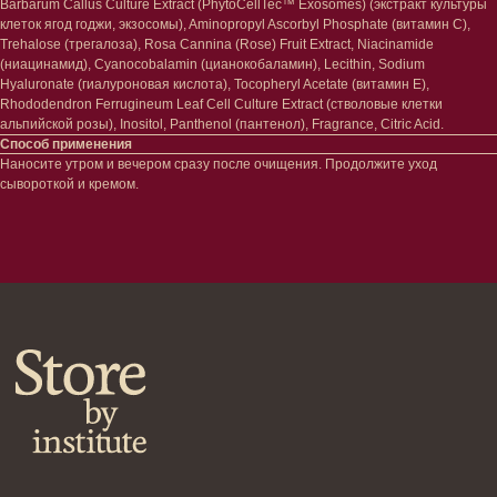
Barbarum Callus Culture Extract (PhytoCellTec™ Exosomes) (экстракт культуры
Уход за губами
Гаджеты
клеток ягод годжи, экзосомы), Aminopropyl Ascorbyl Phosphate (витамин С),
Декоротивная косметика
Trehalose (трегалоза), Rosa Cannina (Rose) Fruit Extract, Niacinamide
Сертификаты
Волосы
(ниацинамид), Cyanocobalamin (цианокобаламин), Lecithin, Sodium
Hyaluronate (гиалуроновая кислота), Tocopheryl Acetate (витамин E),
Наборы
Проблемы
Rhododendron Ferrugineum Leaf Cell Culture Extract (стволовые клетки
Шампуни
альпийской розы), Inositol, Panthenol (пантенол), Fragrance, Citric Acid.
Кондиционеры/бальзамы
Способ применения
Маски/скрабы
Наносите утром и вечером сразу после очищения. Продолжите уход
Сыворотки/лосьоны
сывороткой и кремом.
Спреи
Средства для укладки
Клиентам
Система лояльности
Доставка и самовывоз
Оплата и возврат
Согласие на обработку
персональных данных
Политика
конфиденциальности
Договор оферта
Реквизиты и контакты
Подписаться