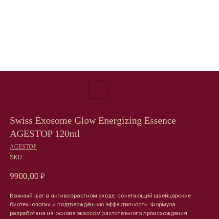
Swiss Exosome Glow Energizing Essence
AGESTOP 120ml
AGESTOP
SKU:
9900,00
₽
Важный шаг в антивозрастном уходе, сочетающий швейцарские
биотехнологии и подтверждённую эффективность. Формула
разработана на основе экзосом растительного происхождения