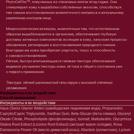
PhytoCellTec™, полученных из стволовых клеток ягод годжи. Они
стимулируют кожу к выработке собственных экзосом, способствуя
тем самым восстановлению внеклеточного матрикса и визуальному
укреплению контуров лица.
Микроскопические везикулы, аналогичные тем, что естественным
образом вырабатываются в организме, обеспечивают глубокую
доставку активных компонентов эссенции в кожу, запуская процессы
обновления, регенерации и восстановления природного сияния.
Благодаря им кожа приобретает упругость, тонус и способность
к самовосстановлению.
Лёгкая, быстро впитывающаяся гелевая текстура обеспечивает
видимое улучшение текстуры кожи, её тона и общего состояния уже
с первого применения.
Лицо
Тело
Текстура: лёгкий шелковистый гель-серум с высокой степенью
Проблемы
Проблемы
увлажнения.
Очищение
Кремы
Ингредиенты и их воздействие
Способ применения
Увлажнение/питание
Лосьоны
Ингредиенты и их воздействие
Сыворотки/ эссенции
Очищение
Aqua (Swiss Glacier Water) (швейцарская ледниковая вода), Propanediol,
Ретинол
Шея и зона декольте
Caprylic/Capric Triglyceride, Xanthan Gum, Beta-Glucan (бета-глюкан), Glyceryl
Защита от солнца
Пилинги/масла
Oleate Citrate, Phospholipids (фосфолипиды), Isomalt, Maltodextrin, Glycyrrhiza
Тонизация
Уход за руками
Glabra Root Extract (Licorice Root Extract) (экстракт корня солодки), Rosa
Восстановление
Уход за ногами
Damascena Flower Oil (масло дамасской розы), Allantoin (аллантоин), Lycium
Маски и патчи
Средства для ванны