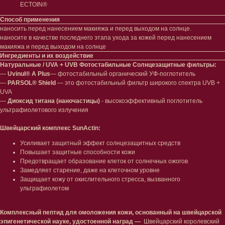
ECTOIN®
Способ применения
наносить перед нанесением макияжа и перед выходом на солнце.
наносите в качестве последнего этапа ухода за кожей перед нанесением
макияжа и перед выходом на солнце
Ингредиенты и их воздействие
Натуральные / UVA + UVB Фотостабильные Солнцезащитные фильтры:
—
Uvinul® A Plus
— фотостабильный органический УФ-поглотитель
—
PARSOL® Shield
— это фотостабильный фильтр широкого спектра UVB +
UVA
—
Диоксид титана (наночастицы)
- высокоэффективный поглотитель
ультрафиолетового излучения
Лицо
Тело
Швейцарский комплекс SunActin:
Проблемы
Проблемы
Усиливает защитный эффект солнцезащитных средств
Очищение
Кремы
Повышает защитные способности кожи
Увлажнение/питание
Лосьоны
Предотвращает образование клеток от солнечных ожогов
Сыворотки/ эссенции
Очищение
Замедляет старение, даже на клеточном уровне
Ретинол
Шея и зона декольте
Защищает кожу от окислительного стресса, вызванного
Защита от солнца
Пилинги/масла
ультрафиолетом
Тонизация
Уход за руками
Восстановление
Уход за ногами
Маски и патчи
Средства для ванны
Комплексный пептид для омоложения кожи, основанный на швейцарской
Уход за губами
эпигенетической науке, удостоенной наград —
Швейцарский королевский
Гаджеты