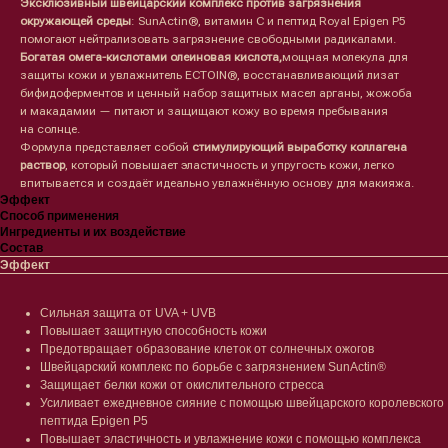
Эксклюзивный швейцарский комплекс против загрязнения
окружающей среды
: SunActin®, витамин C и пептид Royal Epigen P5
помогают нейтрализовать загрязнение свободными радикалами.
Богатая омега-кислотами олеиновая кислота,
мощная молекула для
защиты кожи и увлажнитель ECTOIN®, восстанавливающий лизат
бифидоферментов и ценный набор защитных масел арганы, жожоба
и макадамии — питают и защищают кожу во время пребывания
на солнце.
Формула представляет собой
стимулирующий выработку коллагена
раствор
, который повышает эластичность и упругость кожи, легко
впитывается и создаёт идеально увлажнённую основу для макияжа.
Эффект
Способ применения
Ингредиенты и их воздействие
Состав
Эффект
Сильная защита от UVA + UVB
Повышает защитную способность кожи
Предотвращает образование клеток от солнечных ожогов
Швейцарский комплекс по борьбе с загрязнением SunActin®
Защищает белки кожи от окислительного стресса
Усиливает ежедневное сияние с помощью швейцарского королевского
пептида Epigen P5
Повышает эластичность и увлажнение кожи с помощью комплекса