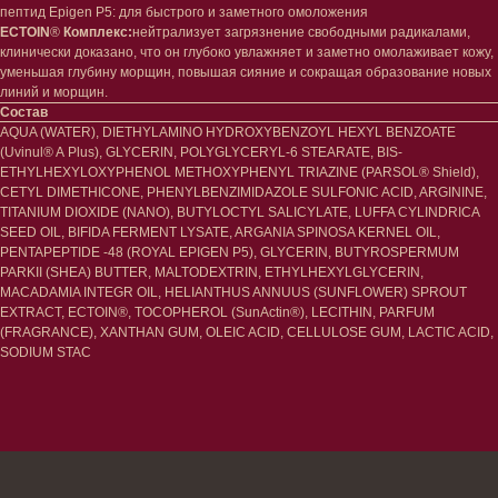
пептид Epigen P5: для быстрого и заметного омоложения
Декоротивная косметика
Сертификаты
ECTOIN
®
Комплекс:
нейтрализует загрязнение свободными радикалами,
Волосы
клинически доказано, что он глубоко увлажняет и заметно омолаживает кожу,
Наборы
Проблемы
уменьшая глубину морщин, повышая сияние и сокращая образование новых
Шампуни
линий и морщин.
Кондиционеры/бальзамы
Состав
AQUA (WATER), DIETHYLAMINO HYDROXYBENZOYL HEXYL BENZOATE
Маски/скрабы
(Uvinul® A Plus), GLYCERIN, POLYGLYCERYL-6 STEARATE, BIS-
Сыворотки/лосьоны
ETHYLHEXYLOXYPHENOL METHOXYPHENYL TRIAZINE (PARSOL® Shield),
Спреи
CETYL DIMETHICONE, PHENYLBENZIMIDAZOLE SULFONIC ACID, ARGININE,
Средства для укладки
TITANIUM DIOXIDE (NANO), BUTYLOCTYL SALICYLATE, LUFFA CYLINDRICA
SEED OIL, BIFIDA FERMENT LYSATE, ARGANIA SPINOSA KERNEL OIL,
Клиентам
PENTAPEPTIDE -48 (ROYAL EPIGEN P5), GLYCERIN, BUTYROSPERMUM
PARKII (SHEA) BUTTER, MALTODEXTRIN, ETHYLHEXYLGLYCERIN,
Система лояльности
MACADAMIA INTEGR OIL, HELIANTHUS ANNUUS (SUNFLOWER) SPROUT
Доставка и самовывоз
EXTRACT, ECTOIN®, TOCOPHEROL (SunActin®), LECITHIN, PARFUM
Оплата и возврат
(FRAGRANCE), XANTHAN GUM, OLEIC ACID, CELLULOSE GUM, LACTIC ACID,
Согласие на обработку
SODIUM STAC
персональных данных
Политика
конфиденциальности
Договор оферта
Реквизиты и контакты
Подписаться
E-mail