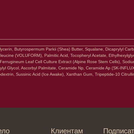
Glycerin, Butyrospermum Parkii (Shea) Butter, Squalane, Dicaprylyl Car
Isoleucine (VOLUFORM), Palmitic Acid, Tocopheryl Acetate, Ethylhexylg
 Ferrugineum Leaf Cell Culture Extract (Alpine Rose Stem Cells), Sodi
aprylyl Glycol, Ascorbyl Palmitate, Ceramide Np, Ceramide Ap (SK-INFL
Клиентам
Подписаться
dextrin, Sussinic Acid (Ice Awake), Xanthan Gum, Tripeptide-10 Citrull
E-mail
Система лояльности
Доставка и самовывоз
Оплата и возврат
Согласие на обработку
персональных данных
Отправляя адрес электронной поч
декольте
в отношении обработки персонал
Политика
сла
конфиденциальности
ами
Договор оферта
ами
Реквизиты и контакты
ля ванны