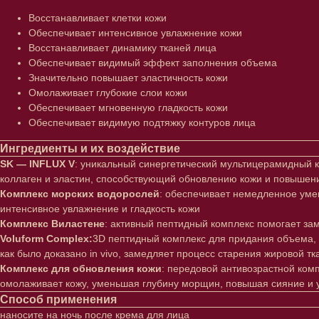
Восстанавливает клетки кожи
Обеспечивает интенсивное увлажнение кожи
Восстанавливает динамику тканей лица
Обеспечивает видимый эффект заполнения объема
Значительно повышает эластичность кожи
Омолаживает глубокие слои кожи
Обеспечивает мгновенную гладкость кожи
Обеспечивает видимую подтяжку контуров лица
Ингредиенты и их воздействие
SK — INFLUX V
: уникальный синергетический мультицерамидный к
коллаген и эластин, способствующий обновлению кожи и повышен
Комплекс морских водорослей
: обеспечивает немедленное уме
интенсивное увлажнение и гладкость кожи
Комплекс Виластене
: активный пептидный комплекс помогает за
Voluform Complex:
3D пептидный комплекс для придания объема,
как было доказано in vivo, замедляет процесс старения жировой т
Комплекс для обновления кожи
: передовой антивозрастной ком
омолаживает кожу, уменьшая глубину морщин, повышая сияние и у
Способ применения
наносите на ночь после крема для лица