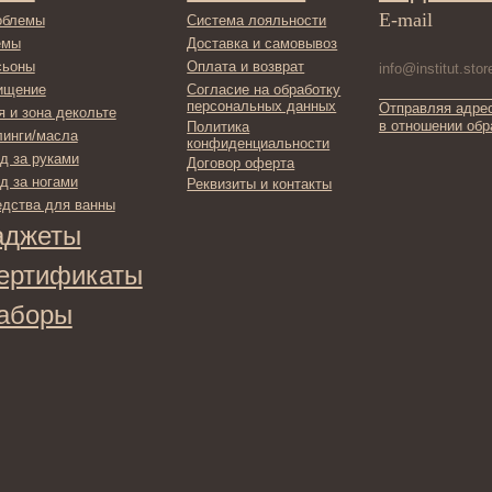
ты
фикаты
ы