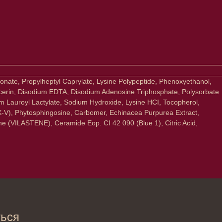
bonate, Propylheptyl Caprylate, Lysine Polypeptide, Phenoxyethanol,
lycerin, Disodium EDTA, Disodium Adenosine Triphosphate, Polysorbate
um Lauroyl Lactylate, Sodium Hydroxide, Lysine HCI, Tocopherol,
UX-V), Phytosphingosine, Carbomer, Echinacea Purpurea Extract,
ine (VILASTENE), Ceramide Eop. CI 42 090 (Blue 1), Citric Acid,
→
ты вы соглашаетесь с политикой
ьных данных