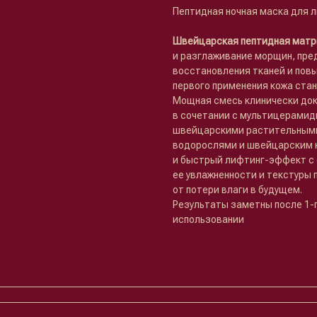
Пептидная ночная маска для 
Швейцарская пептидная мат
и разглаживание морщин, пре
восстановления тканей и повы
первого применения кожа стан
Мощная смесь клинически док
в сочетании с мультицерамид
швейцарскими растительным
водорослями и швейцарским 
и быстрый лифтинг-эффект с
ее увлажненности и текстуры 
от потери влаги в будущем.
Результаты заметны после 1-
использовании