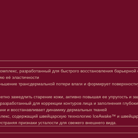
омплекс, разработанный для быстрого восстановления барьерной ф
ию её эластичности
ньшение трансдермальной потери влаги и формирует поверхностн
метно замедлить старение кожи, активно повышая ее упругость и з
 разработанный для коррекции контуров лица и заполнения глубо
кани и восстанавливает динамику дермальных тканей
плекс, содержащий швейцарскую технологию IceAwake™ и швейцарс
страняя признаки усталости для свежего внешнего вида.