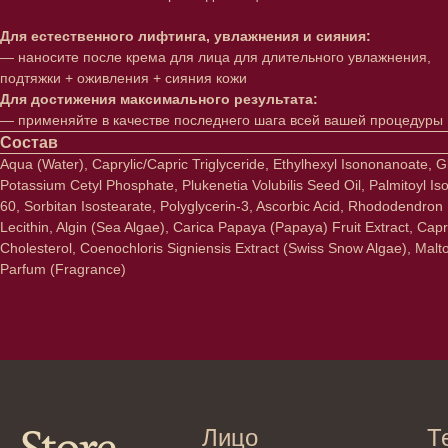
Для естественного лифтинга, увлажнения и сияния:
— наносите после крема для лица для длительного увлажнения,
подтяжки + оживления + сияния кожи
Для достижения максимального результата:
— применяйте в качестве последнего шага всей вашей процедуры
Состав
Aqua (Water), Caprylic/Capric Triglyceride, Ethylhexyl Isononanoate, 
Potassium Cetyl Phosphate, Plukenetia Volubilis Seed Oil, Palmitoyl 
60, Sorbitan Isostearate, Polyglycerin-3, Ascorbic Acid, Rhododendron
Lecithin, Algin (Sea Algae), Carica Papaya (Papaya) Fruit Extract, C
Лицо
Тело
Cholesterol, Coenochloris Signiensis Extract (Swiss Snow Algae), Malto
Parfum (Fragrance)
Проблемы
Проблемы
Очищение
Кремы
Увлажнение/питание
Лосьоны
Сыворотки/ эссенции
Очищение
Ретинол
Шея и зона 
Защита от солнца
Пилинги/ма
Тонизация
Уход за рук
Восстановление
Уход за ног
Маски и патчи
Средства д
Уход за губами