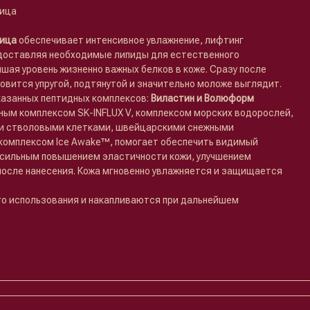
лица
рица
обеспечивает интенсивное увлажнение, лифтинг
доставляя необходимые липиды для естественного
шая уровень жизненно важных белков в коже. Сразу после
овится упругой, подтянутой и значительно моложе выглядит.
азанных пептидных комплексов:
Виластин и Волюформ
ным комплексом SK-INFLUX V, комплексом морских водорослей,
и стволовыми клетками, швейцарскими снежными
комплексом Ice Awake™, помогает обеспечить видимый
 сильным повышением эластичности кожи, улучшением
после нанесения. Кожа мгновенно увлажняется и защищается
го использования и накапливаются при дальнейшем