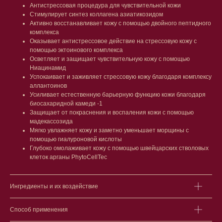
Антистрессовая процедура для чувствительной кожи
Стимулирует синтез коллагена азиатикозидом
Лицо
Тело
Активно восстанавливает кожу с помощью двойного пептидного
комплекса
Проблемы
Проблемы
Оказывает антистрессовое действие на стрессовую кожу с
Очищение
Кремы
помощью эктоинового комплекса
Увлажнение/питание
Лосьоны
Осветляет и защищает чувствительную кожу с помощью
Сыворотки/ эссенции
Очищение
Ниацинамид
Ретинол
Шея и зона декольте
Успокаивает и заживляет стрессовую кожу благодаря комплексу
Защита от солнца
Пилинги/масла
аллантоинов
Тонизация
Уход за руками
Усиливает естественную барьерную функцию кожи благодаря
Восстановление
Уход за ногами
биосахаридной камеди -1
Маски и патчи
Средства для ванны
Защищает от покраснения и воспаления кожи с помощью
Уход за губами
Гаджеты
мадекассозида
Декоротивная косметика
Мягко увлажняет кожу и заметно уменьшает морщины с
Сертификаты
помощью гиалуроновой кислоты
Волосы
Глубоко омолаживает кожу с помощью швейцарских стволовых
Наборы
Проблемы
клеток арганы PhytoCellTec
Шампуни
Кондиционеры/бальзамы
Маски/скрабы
Ингредиенты и их воздействие
Сыворотки/лосьоны
Спреи
Средства для укладки
Способ применения