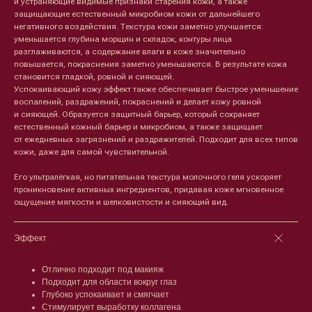
и устраняющие видимые признаки старения кожи, а также
защищающие естественный микробиом кожи от дальнейшего
негативного воздействия. Текстура кожи заметно улучшается:
уменьшается глубина морщин и складок, контуры лица
разглаживаются, а содержание влаги в коже значительно
повышается, покраснения заметно уменьшаются. В результате кожа
становится гладкой, ровной и сияющей.
Успокаивающий кожу эффект также обеспечивает быстрое уменьшение
воспалений, раздражений, покраснений и делает кожу ровной
и сияющей. Образуется защитный барьер, который сохраняет
естественный кожный барьер и микробиом, а также защищает
от ежедневных загрязнений и раздражителей. Подходит для всех типов
кожи, даже для самой чувствительной.
Его ультралёгкая, но питательная текстура молочного геля ускоряет
проникновение активных ингредиентов, придавая коже мгновенное
ощущение мягкости и шелковистости и сияющий вид.
Эффект
Отлично подходит под макияж
Подходит для области вокруг глаз
Глубоко успокаивает и смягчает
Стимулирует выработку коллагена