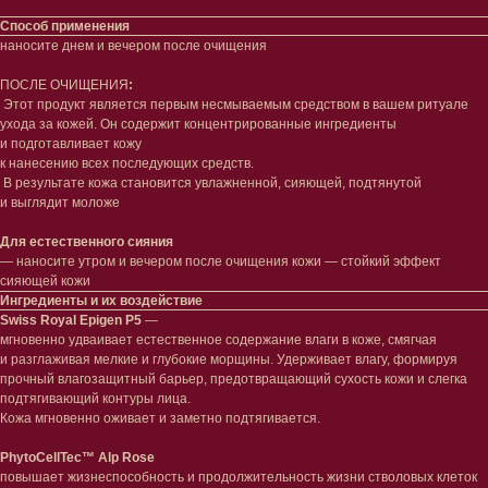
Способ применения
наносите днем и вечером после очищения
ПОСЛЕ ОЧИЩЕНИЯ
:
Этот продукт является первым несмываемым средством в вашем ритуале
ухода за кожей. Он содержит концентрированные ингредиенты
и подготавливает кожу
к нанесению всех последующих средств.
В результате кожа становится увлажненной, сияющей, подтянутой
и выглядит моложе
Для естественного сияния
— наносите утром и вечером после очищения кожи — стойкий эффект
сияющей кожи
Ингредиенты и их воздействие
Swiss Royal Epigen P5
—
мгновенно удваивает естественное содержание влаги в коже, смягчая
и разглаживая мелкие и глубокие морщины. Удерживает влагу, формируя
Лицо
Тело
прочный влагозащитный барьер, предотвращающий сухость кожи и слегка
подтягивающий контуры лица.
Проблемы
Проблемы
Кожа мгновенно оживает и заметно подтягивается.
Очищение
Кремы
Увлажнение/питание
Лосьоны
PhytoCellTec™ Alp Rose
Сыворотки/ эссенции
Очищение
повышает жизнеспособность и продолжительность жизни стволовых клеток
Ретинол
Шея и зона декольте