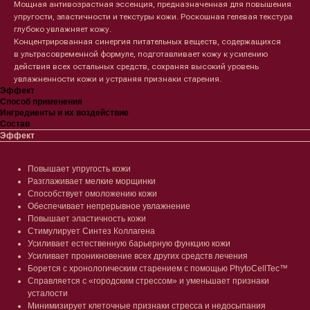
Мощная антивозрастная эссенция, предназначенная для повышения
упругости, эластичности и текстуры кожи. Роскошная гелевая текстура
глубоко увлажняет кожу.
Концентрированная синергия питательных веществ, содержащихся
в ультрасовременной формуле, подготавливает кожу к усилению
действия всех остальных средств, сохраняя высокий уровень
увлажненности кожи и устраняя признаки старения.
Эффект
Способ применения
Ингредиенты и их воздействие
Состав
Эффект
Повышает упругость кожи
Разглаживает мелкие морщинки
Способствует омоложению кожи
Обеспечивает непрерывное увлажнение
Повышает эластичность кожи
Стимулирует Синтез Коллагена
Усиливает естественную барьерную функцию кожи
Усиливает проникновение всех других средств лечения
Борется с хронологическим старением с помощью PhytoCellTec™
Справляется с «городским стрессом» и уменьшает признаки
усталости
Минимизирует клеточные признаки стресса и недосыпания