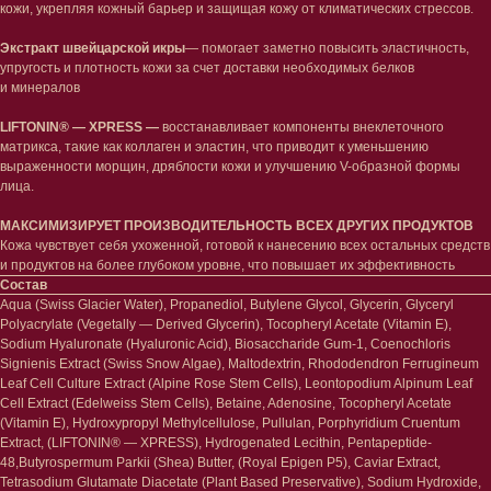
кожи, укрепляя кожный барьер и защищая кожу от климатических стрессов.
Защита от солнца
Пилинги/масла
Тонизация
Уход за руками
Экстракт швейцарской икры
— помогает заметно повысить эластичность,
Восстановление
Уход за ногами
упругость и плотность кожи за счет доставки необходимых белков
Маски и патчи
Средства для ванны
и минералов
Уход за губами
Гаджеты
Декоротивная косметика
LIFTONIN® — XPRESS —
восстанавливает компоненты внеклеточного
Сертификаты
матрикса, такие как коллаген и эластин, что приводит к уменьшению
Волосы
выраженности морщин, дряблости кожи и улучшению V-образной формы
Наборы
Проблемы
лица.
Шампуни
Кондиционеры/бальзамы
МАКСИМИЗИРУЕТ ПРОИЗВОДИТЕЛЬНОСТЬ ВСЕХ ДРУГИХ ПРОДУКТОВ
Маски/скрабы
Кожа чувствует себя ухоженной, готовой к нанесению всех остальных средств
Сыворотки/лосьоны
и продуктов на более глубоком уровне, что повышает их эффективность
Спреи
Состав
Средства для укладки
Aqua (Swiss Glacier Water), Propanediol, Butylene Glycol, Glycerin, Glyceryl
Polyacrylate (Vegetally — Derived Glycerin), Tocopheryl Acetate (Vitamin E),
Sodium Hyaluronate (Hyaluronic Acid), Biosaccharide Gum-1, Coenochloris
Клиентам
Signienis Extract (Swiss Snow Algae), Maltodextrin, Rhododendron Ferrugineum
Leaf Cell Culture Extract (Alpine Rose Stem Cells), Leontopodium Alpinum Leaf
Система лояльности
Cell Extract (Edelweiss Stem Cells), Betaine, Adenosine, Tocopheryl Acetate
Доставка и самовывоз
(Vitamin E), Hydroxypropyl Methylcellulose, Pullulan, Porphyridium Cruentum
Оплата и возврат
Extract, (LIFTONIN® — XPRESS), Hydrogenated Lecithin, Pentapeptide-
Согласие на обработку
персональных данных
48,Butyrospermum Parkii (Shea) Butter, (Royal Epigen P5), Caviar Extract,
Политика
Tetrasodium Glutamate Diacetate (Plant Based Preservative), Sodium Hydroxide,