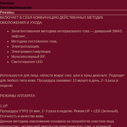
Режимы
Противопоказания
Режимы
ВКЛЮЧАЕТ В СЕБЯ КОМБИНАЦИЮ ДЕЙСТВЕННЫХ МЕТОДИК
ОМОЛОЖЕНИЯ И УХОДА:
Запатентованная методика интервального тока — домашний SMAS
лифтинг;
Методика постоянного тока;
Электропорация;
Электромиостимуляция;
Мультиполярный RF;
Светотерапия LED.
Используется для лица, области вокруг глаз, шеи и зоны декольте. Подходит
для любого типа кожи. Процедура занимает
10 минут
в день,
2−3 раза
в
неделю.
РЕЖИМЫ АППАРАТА:
1.UP
Процедура УТРО 10 мин, 2−3 раза в неделю. Режим UP + LED (Зеленый).
Отечность и качество кожи.
Данная методика омоложения основана на проработке участков лица
аппаратом с активацией импульсов электрического тока, в заданной