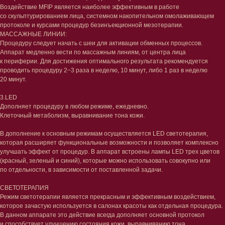
Воздействие MFIP является наиболее эффективным в работе
со скульптурированием лица, системном накопительном омолаживающем
протоколе и курсами процедур безинъекционной мезотерапии.
МАССАЖНЫЕ ЛИНИИ:
Процедуру следует начать с шеи для активации обменных процессов.
Аппарат медленно вести по массажным линиям, от центра лица
к периферии. Для достижения оптимального результата рекомендуется
проводить процедуру 2−3 раза в неделю, 10 минут, либо 1 раз в неделю
20 минут.
3.LED
Дополняет процедуру в любом режиме, ежедневно.
Клеточный метаболизм, выравнивание тона кожи.
В дополнение к основным режимам осуществляется LED светотерапия,
которая расширяет функциональные возможности и позволяет комплексно
улучшать эффект от процедур. В аппарат встроены лампы LED трех цветов
(красный, зеленый и синий), которые можно использовать совокупно или
по отдельности, в зависимости от поставленной задачи.
CВЕТОТЕРАПИЯ
Режим светотерапии является прекрасным и эффективным воздействием,
которое зачастую используется в салонах красоты как отдельная процедура.
Лицо
Тело
В данном аппарате это действие всегда дополняет основной протокол
и способствует улучшению состояния кожи, выравниванию тона
Проблемы
Проблемы