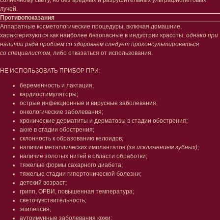
Оплата и возврат
лучей.
Согласие на обработку
Противопоказания
персональных данных
Аппаратные косметологические процедуры, включая домашние,
Политика
характеризуются как наиболее безопасные в индустрии красоты,
однако при
конфиденциальности
наличии ряда проблем со здоровьем следует проконсультироваться
Договор оферта
со специалистом
, либо отказаться от использования.
Реквизиты и контакты
Подписаться
НЕ ИСПОЛЬЗОВАТЬ ПРИБОР ПРИ:
E-mail
беременность и лактация;
кардиостимуляторы;
→
острые инфекционные и вирусные заболевания;
онкологические заболевания;
Отправляя адрес электронной почты
хронические дерматиты и дерматозы в стадии обострения;
вы соглашаетесь с политикой в отношении
обработки персональных данных
акне в стадии обострения;
cклонность к образованию келоидов;
наличие металлических имплантатов
(за исключением зубных)
;
наличие золотых нитей в области обработки;
тяжелые формы сахарного диабета;
тяжелые стадии гипертонической болезни;
© 2025 Institute Store
детский возраст;
грипп, ОРВИ, повышенная температура;
светочувствительность;
эпилепсия;
аутоимунные заболевания кожи;