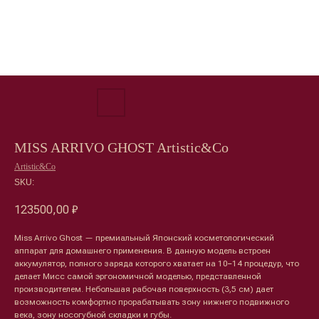
MISS ARRIVO GHOST Artistic&Co
Artistic&Co
SKU:
123500,00
₽
Miss Arrivo Ghost — премиальный Японский косметологический
аппарат для домашнего применения. В данную модель встроен
аккумулятор, полного заряда которого хватает на 10−14 процедур, что
делает Мисс самой эргономичной моделью, представленной
производителем. Небольшая рабочая поверхность (3,5 см) дает
возможность комфортно прорабатывать зону нижнего подвижного
века, зону носогубной складки и губы.