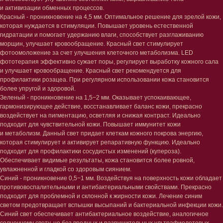
и активизации обменных процессов.
Очищение
Кремы
Красный - проникновение на 4,5 мм. Оптимальное решение для зрелой кожи,
Увлажнение/питание
Лосьоны
которая нуждается в стимуляции. Повышает уровень естественной
Сыворотки/ эссенции
Очищение
гидратации и помогает удержанию влаги, способствует разглаживанию
Ретинол
Шея и зона декольте
морщин, улучшает кровообращение. Красный свет стимулирует
Защита от солнца
Пилинги/масла
фотоомоложение за счет улучшения клеточного метаболизма. LED
Тонизация
Уход за руками
фототерапия эффективно сужает поры, регулирует выработку кожного сала
Восстановление
Уход за ногами
и улучшает кровообращение. Красный свет рекомендуется для
Маски и патчи
Средства для ванны
профилактики розацеа. При регулярном использовании кожа становится
Уход за губами
Гаджеты
более упругой и здоровой.
Декоротивная косметика
Зеленый - проникновение на 1,5−2 мм. Оказывает успокаивающее,
Сертификаты
Волосы
гармонизирующее действие, восстанавливает баланс кожи, прекрасно
воздействует на пигментацию, осветляя и снижая контраст. Идеально
Наборы
Проблемы
подходит для чувствительной кожи. Повышает иммунитет кожи
Шампуни
и метаболизм. Данный свет придает клеткам кожного покрова энергию,
Кондиционеры/бальзамы
которая стимулирует и активирует репаративную функцию. Идеально
Маски/скрабы
подходит для профилактики сосудистых изменений (купероза).
Сыворотки/лосьоны
Обеспечивает видимые результаты, кожа становится более ровной,
Спреи
увлажненной и гладкой со здоровым сиянием.
Средства для укладки
Синий - проникновение 0,5−1 мм. Воздействуя на поверхность кожи обладает
противовоспалительными и антибактериальными свойствами. Прекрасно
подходит для проблемной и склонной к жирности кожи. Лечение синим
Клиентам
светом предотвращает вспышки высыпаний и бактериальной инфекции кожи.
Система лояльности
Синий свет обеспечивает антибактериальное воздействие, аналогичное
Доставка и самовывоз
солнечному свету, но без вредных и разрушительных ультрафиолетовых