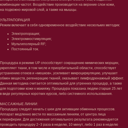
комбинации частот. Воздействие производится на верхние слои кожи,
на подкожно-жировой слой, а также на мышцы.
УЛЬТРАПОРАЦИЯ
Режим включает в себя одновременное воздействие нескольких методик:
Электропорация;
Электромиостимуляция;
Мультиполярный RF;
Постоянный ток.
Процедура в режиме UP способствует сокращению мимических морщин,
укрепляет ткани, в том числе и приорбитальной области, способствует
устранению отеков и «мешков», усиливает микроциркуляцию, улучшает
обмен веществ, регенерацию тканей, оказывает лимфодренажный эффект.
Данная методика считается оптимальной для утренних процедур, а также
для подготовки кожи к макияжу. Процедура показана людям старше 25 лет
в виде регулярных коротких курсов, либо системного использования.
МАССАЖНЫЕ ЛИНИИ:
Процедуру следует начать с шеи для активации обменных процессов.
Аппарат медленно вести по массажным линиям, от центра лица
к периферии. Для достижения оптимального результата рекомендуется
проводить процедуру 2−3 раза в неделю, 10 минут, либо 1 раз в неделю