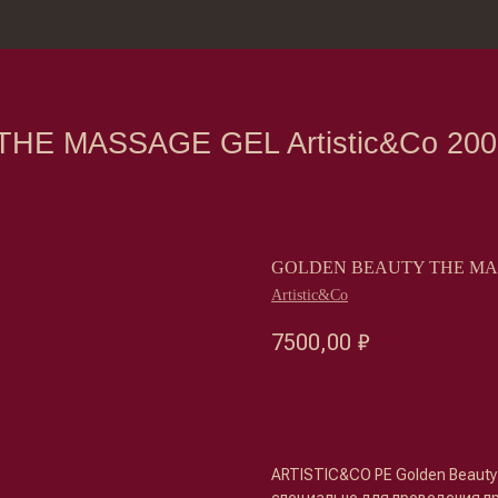
зина
Москва, Нов
ASSAGE GEL Artistic&Co 200ml
GOLDEN BEAUTY THE MASSA
Artistic&Co
7500,00
₽
Оформить предзаказ →
ARTISTIC&CO PE Golden Beaut