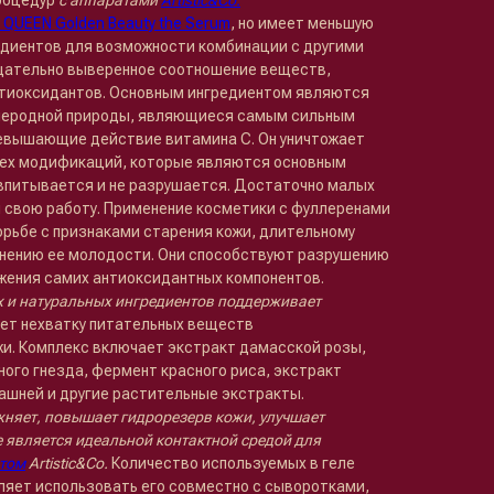
процедур
с аппаратами
Artistic&Co.
 QUEEN Golden Beauty the Serum
, но имеет меньшую
диентов для возможности комбинации с другими
тщательно выверенное соотношение веществ,
нтиоксидантов. Основным ингредиентом являются
леродной природы, являющиеся самым сильным
ревышающие действие витамина С. Он уничтожает
сех модификаций, которые являются основным
 впитывается и не разрушается. Достаточно малых
л свою работу. Применение косметики с фуллеренами
рьбе с признаками старения кожи, длительному
анению ее молодости. Они способствуют разрушению
жения самих антиоксидантных компонентов.
 и натуральных ингредиентов поддерживает
ует нехватку питательных веществ
жи. Комплекс включает экстракт дамасской розы,
ого гнезда, фермент красного риса, экстракт
ашней и другие растительные экстракты.
няет, повышает гидрорезерв кожи, улучшает
же является идеальной контактной средой для
том
Artistic&Co.
Количество используемых в геле
ляет использовать его совместно с сыворотками,