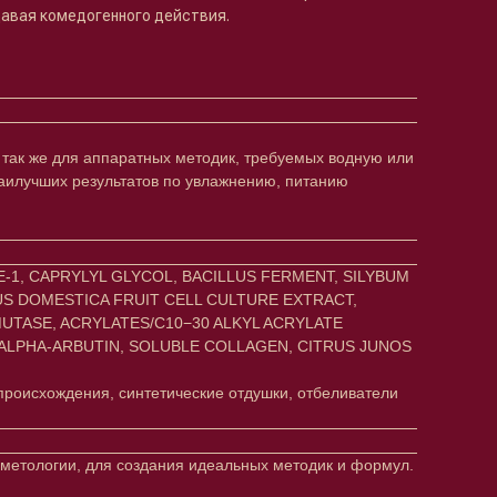
давая комедогенного действия.
 а так же для аппаратных методик, требуемых водную или
наилучших результатов по увлажнению, питанию
1, CAPRYLYL GLYCOL, BACILLUS FERMENT, SILYBUM
US DOMESTICA FRUIT CELL CULTURE EXTRACT,
UTASE, ACRYLATES/C10−30 ALKYL ACRYLATE
 ALPHA-ARBUTIN, SOLUBLE COLLAGEN, CITRUS JUNOS
происхождения, синтетические отдушки, отбеливатели
осметологии, для создания идеальных методик и формул.