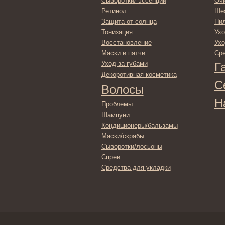
Шампуни
Кондиционеры/бальзамы
Маски/скрабы
Сыворотки/лосьоны
Спреи
Средства для укладки