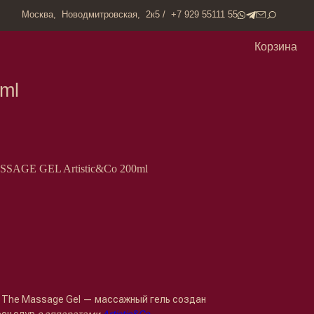
одмитровская, 2к5 / +7 929 55111 55
Корзина
GE GEL Artistic&Co 200ml
y The Massage Gel — массажный гель создан