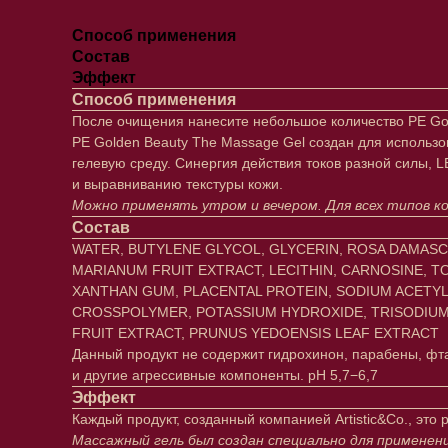
Способ применения
Состав
Эффект
Способ применения
После очищения нанесите небольшое количество PE Gol
PE Golden Beauty The Massage Gel создан для использ
гелевую среду. Синергия действия токов разной силы, 
и выравниванию текстуры кожи.
Можно применять утром и вечером. Для всех типов к
Состав
WATER, BUTYLENE GLYCOL, GLYCERIN, ROSA DAMASC
MARIANUM FRUIT EXTRACT, LECITHIN, CARNOSINE, 
XANTHAN GUM, PLACENTAL PROTEIN, SODIUM ACETYL
CROSSPOLYMER, POTASSIUM HYDROXIDE, TRISODIUM 
FRUIT EXTRACT, PRUNUS YEDOENSIS LEAF EXTRACT
Данный продукт не содержит гидрохинон, парабены, фт
и другие агрессивные компоненты. pH 5,7−6,7
Эффект
Каждый продукт, созданный компанией Artistic&Co., это
Массажный гель был создан специально для применен