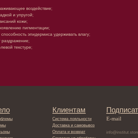
лаживающее воздействие;
адкой и упругой;
висаний кожи;
проявлению пигментации;
 способность эпидермиса удерживать влагу;
т раздражение;
левой текстуре;
Клиентам
Подписаться
E-mail
Система лояльности
Доставка и самовывоз
Оплата и возврат
Согласие на обработку
персональных данных
Отправляя адрес электронной поч
декольте
в отношении обработки персонал
Политика
сла
конфиденциальности
ами
Договор оферта
ами
Реквизиты и контакты
ля ванны
ты
фикаты
ы