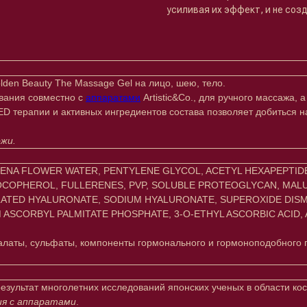
усиливая их эффект, и не соз
den Beauty The Massage Gel на лицо, шею, тело.
ования совместно с
аппаратами
Artistic&Co., для ручного массажа,
LED терапии и активных ингредиентов состава позволяет добиться 
ожи.
ENA FLOWER WATER, PENTYLENE GLYCOL, ACETYL HEXAPEPTIDE-
TOCOPHEROL, FULLERENES, PVP, SOLUBLE PROTEOGLYCAN, MAL
ATED HYALURONATE, SODIUM HYALURONATE, SUPEROXIDE DISM
ASCORBYL PALMITATE PHOSPHATE, 3-O-ETHYL ASCORBIC ACID,
алаты, сульфаты, компоненты гормонального и гормоноподобного 
 результат многолетних исследований японских ученых в области к
ия с аппаратами
.