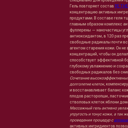
специально для проведения 
Гель повторяет состав
PE THE
концентрацию активных ингре
продуктами. В составе геля 
главным образом комплекс а
фуллерены — наночастицы уг
антиоксидантом, в 120 раз п
свободные радикалы почти в
агентом старения кожи. Он не
концентраций, чтобы он дела
способствует эффективной бо
глубокому увлажнению и сохр
свободных радикалов без сни
Сочетание высокоэффективных
долголетие клеток
, компенсир
и восстанавливает баланс ко
плодов расторопши, ласточкин
стволовых клеток яблони дом
Массажный гель активно увлаж
упругость и тонус кожи, а так 
проведения процедур с
аппара
активных ингридиентов позво