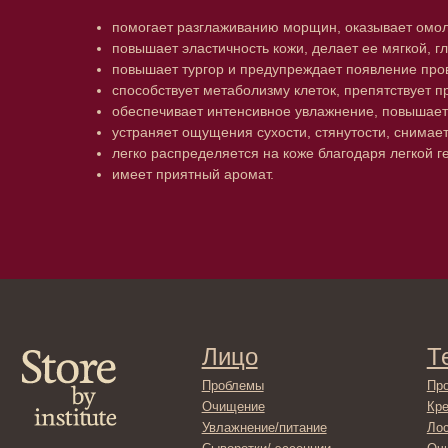
помогает разглаживанию морщин, оказывает омо
повышает эластичность кожи, делает ее мягкой, гл
повышает тургор и предупреждает появление про
способствует метаболизму клеток, препятствует 
обеспечивает интенсивное увлажнение, повышает
устраняет ощущения сухости, стянутости, снимае
легко распределяется на коже благодаря легкой ге
Лицо
Тело
имеет приятный аромат.
Проблемы
Проблемы
Очищение
Кремы
Увлажнение/питание
Лосьоны
Сыворотки/ эссенции
Очищение
Ретинол
Шея и зона 
Защита от солнца
Пилинги/ма
Тонизация
Уход за рук
Восстановление
Уход за ног
Маски и патчи
Средства д
Уход за губами
Гадже
Декоротивная косметика
Серти
Волосы
Набор
Проблемы