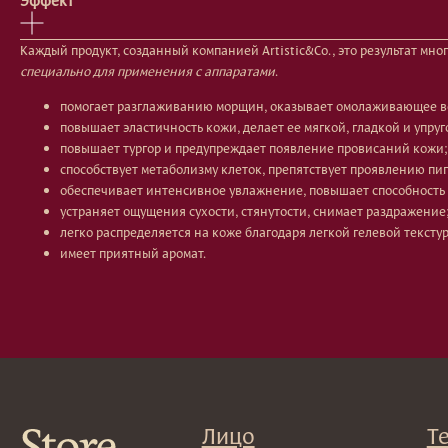
Эффект
Каждый продукт, созданный компанией Artistic&Co., это результат мн
специально для применения с аппаратами
.
помогает разглаживанию морщин, оказывает омолаживающее в
повышает эластичность кожи, делает ее мягкой, гладкой и упруг
Лицо
Тело
повышает тургор и предупреждает появление провисаний кожи;
способствует метаболизму клеток, препятствует проявлению пи
Проблемы
Проблемы
обеспечивает интенсивное увлажнение, повышает способность 
Очищение
Кремы
устраняет ощущения сухости, стянутости, снимает раздражение
Увлажнение/питание
Лосьоны
легко распределяется на коже благодаря легкой гелевой текстур
Сыворотки/ эссенции
Очищение
Ретинол
Шея и зона д
имеет приятный аромат.
Защита от солнца
Пилинги/мас
Тонизация
Уход за рука
Восстановление
Уход за нога
Маски и патчи
Средства для
Уход за губами
Гаджет
Декоротивная косметика
Сертиф
Волосы
Набор
Проблемы
Шампуни