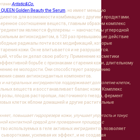
атами
Artistic&Co.
 QUEEN Golden Beauty the Serum
, но имеет меньшую
диентов для возможности комбинации с другими продуктами.
веренное соотношение веществ, главным образом комплекс
нгредиентом являются фуллерены — наночастицы углеродной
сильным антиоксидантом, в 120 раз превышающие действие
вободные радикалы почти всех модификаций, которые
арения кожи. Он не впитывается и не разрушается.
ий, чтобы он делал свою работу. Применение косметики
эффективной борьбе с признаками старения кожи, длительному
анению ее молодости. Они способствуют разрушению
жения самих антиоксидантных компонентов.
и натуральных ингредиентов поддерживает долголетие клеток
,
ельных веществ и восстанавливает баланс кожи. Комплекс
 розы, плодов расторопши, ласточкиного гнезда, фермент
оловых клеток яблони домашней и другие растительные
яет, повышает гидрорезерв кожи, улучшает упругость и тонус
ьной контактной средой для проведения процедур с
тво используемых в геле активных ингридиентов позволяет
 сыворотками, усиливая их эффект, и не создавая