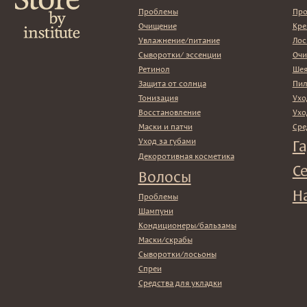
Кондиционеры/бальзамы
Маски/скрабы
Сыворотки/лосьоны
Спреи
Средства для укладки