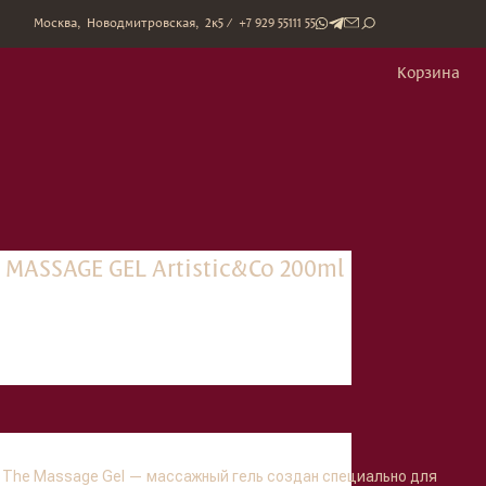
митровская, 2к5 / +7 929 55111 55
Корзина
MASSAGE GEL Artistic&Co 200ml
y The Massage Gel — массажный гель создан специально для