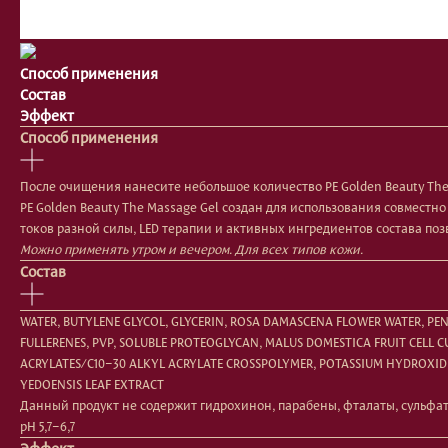
Способ применения
Состав
Эффект
Способ применения
После очищения нанесите небольшое количество PE Golden Beauty The 
PE Golden Beauty The Massage Gel создан для использования совместно
токов разной силы, LED терапии и активных ингредиентов состава по
Можно применять утром и вечером. Для всех типов кожи.
Состав
WATER, BUTYLENE GLYCOL, GLYCERIN, ROSA DAMASCENA FLOWER WATER, PEN
FULLERENES, PVP, SOLUBLE PROTEOGLYCAN, MALUS DOMESTICA FRUIT CELL
ACRYLATES/C10−30 ALKYL ACRYLATE CROSSPOLYMER, POTASSIUM HYDROXIDE,
YEDOENSIS LEAF EXTRACT
Данный продукт не содержит гидрохинон, парабены, фталаты, сульфа
pH 5,7−6,7