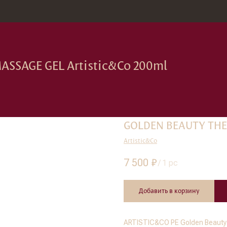
зина
Москва, Новод
E GEL Artistic&Co 200ml
GOLDEN BEAUTY THE 
Artistic&Co
7 500
₽
/
1 pc
Добавить в корзину
ARTISTIC&CO PE Golden Beaut