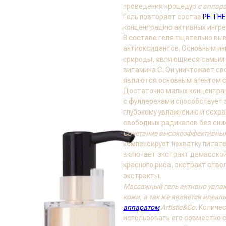
проведения процедур
с аппар
Гель повторяет состав
PE THE
концентрацию активных ингре
В составе геля тщательно вы
антиоксидантов. Основным и
природы, являющиеся самым 
витамина С. Он уничтожает с
являются основным агентом ст
Достаточно малых концентрац
с фуллеренами способствует 
глубокому увлажнению и сохр
свободных радикалов без сни
Сочетание высокоэффективных 
компенсирует нехватку питат
включает экстракт дамасской
красного риса, экстракт ств
экстракты.
Массажный гель активно увлажн
кожи, а так же является идеал
аппаратом
Artistic&Co.
Количес
использовать его совместно с