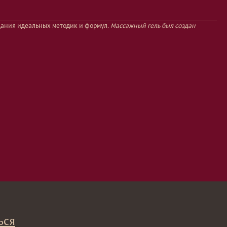
здания идеальных методик и формул.
Массажный гель был создан
→
вы соглашаетесь с политикой
ых данных