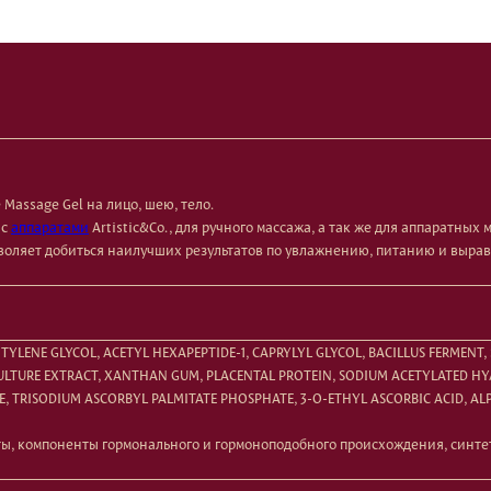
Massage Gel на лицо, шею, тело.
 с
аппаратами
Artistic&Co., для ручного массажа, а так же для аппаратных
зволяет добиться наилучших результатов по увлажнению, питанию и выра
TYLENE GLYCOL, ACETYL HEXAPEPTIDE-1, CAPRYLYL GLYCOL, BACILLUS FERMENT,
 CULTURE EXTRACT, XANTHAN GUM, PLACENTAL PROTEIN, SODIUM ACETYLATED H
 TRISODIUM ASCORBYL PALMITATE PHOSPHATE, 3-O-ETHYL ASCORBIC ACID, ALP
ты, компоненты гормонального и гормоноподобного происхождения, синте