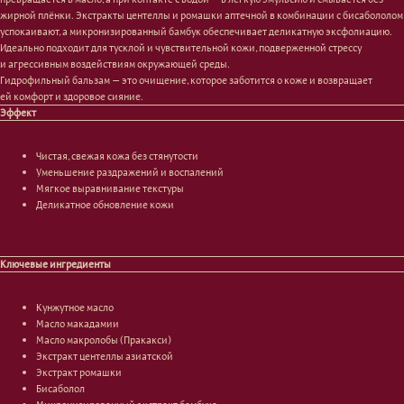
жирной плёнки. Экстракты центеллы и ромашки аптечной в комбинации с бисабололом
успокаивают, а микронизированный бамбук обеспечивает деликатную эксфолиацию.
Идеально подходит для тусклой и чувствительной кожи, подверженной стрессу
и агрессивным воздействиям окружающей среды.
Гидрофильный бальзам — это очищение, которое заботится о коже и возвращает
ей комфорт и здоровое сияние.
Эффект
Лицо
Тело
Чистая, свежая кожа без стянутости
Проблемы
Проблемы
Уменьшение раздражений и воспалений
Очищение
Кремы
Мягкое выравнивание текстуры
Увлажнение/питание
Лосьоны
Деликатное обновление кожи
Сыворотки/ эссенции
Очищение
Ретинол
Шея и зона декольте
Защита от солнца
Пилинги/масла
Ключевые ингредиенты
Тонизация
Уход за руками
Восстановление
Уход за ногами
Маски и патчи
Средства для ванны
Кунжутное масло
Уход за губами
Гаджеты
Масло макадамии
Декоротивная косметика
Масло макролобы (Пракакси)
Сертификаты
Волосы
Экстракт центеллы азиатской
Экстракт ромашки
Наборы
Проблемы
Бисаболол
Шампуни