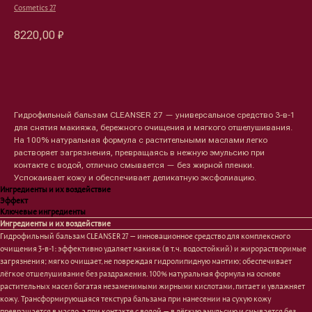
Cosmetics 27
8220,00
₽
Оформить предзаказ →
Гидрофильный бальзам CLEANSER 27 — универсальное средство 3-в-1
для снятия макияжа, бережного очищения и мягкого отшелушивания.
На 100% натуральная формула с растительными маслами легко
растворяет загрязнения, превращаясь в нежную эмульсию при
контакте с водой, отлично смывается — без жирной пленки.
Успокаивает кожу и обеспечивает деликатную эксфолиацию.
Ингредиенты и их воздействие
Эффект
Ключевые ингредиенты
Ингредиенты и их воздействие
Гидрофильный бальзам CLEANSER 27 — инновационное средство для комплексного
очищения 3-в-1: эффективно удаляет макияж (в т.ч. водостойкий) и жирорастворимые
загрязнения; мягко очищает, не повреждая гидролипидную мантию; обеспечивает
лёгкое отшелушивание без раздражения. 100% натуральная формула на основе
растительных масел богатая незаменимыми жирными кислотами, питает и увлажняет
кожу. Трансформирующаяся текстура бальзама при нанесении на сухую кожу
превращается в масло, а при контакте с водой — в лёгкую эмульсию и смывается без