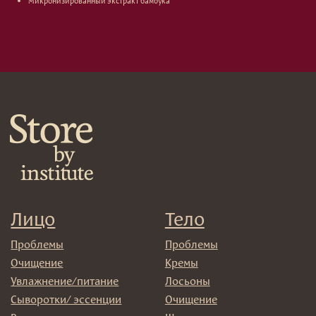
Микронизированный экстракт бамбука
Кондиционеры/бальзамы
Маски/скрабы
Сыворотки/лосьоны
Спреи
Средства для укладки
Клиентам
Система лояльности
Доставка и самовывоз
Оплата и возврат
Согласие на обработку
персональных данных
Политика
конфиденциальности
Договор оферта
Реквизиты и контакты
Подписаться
E-mail
→
Отправляя адрес электронной почты вы соглашаетесь
с политикой в отношении обработки персональных
данных