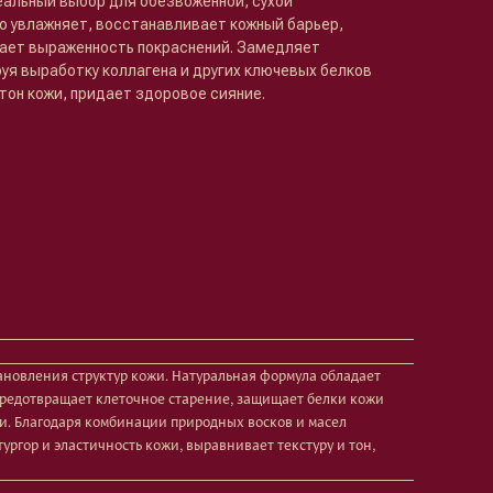
альный выбор для обезвоженной, сухой
ко увлажняет, восстанавливает кожный барьер,
ает выраженность покраснений. Замедляет
уя выработку коллагена и других ключевых белков
 тон кожи, придает здоровое сияние.
новления структур кожи. Натуральная формула обладает
предотвращает клеточное старение, защищает белки кожи
и. Благодаря комбинации природных восков и масел
ргор и эластичность кожи, выравнивает текстуру и тон,