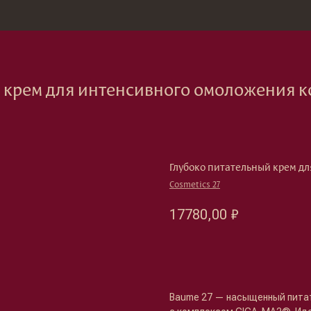
зина
Москва, Новод
 для интенсивного омоложения кожи Cosmet
Глубоко питательный крем дл
Cosmetics 27
17780,00
₽
Оформить предзаказ →
Baume 27 — насыщенный пита