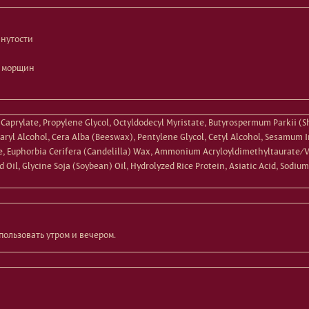
янутости
и морщин
aprylate, Propylene Glycol, Octyldodecyl Myristate, Butyrospermum Parkii (Sh
tearyl Alcohol, Cera Alba (Beeswax), Pentylene Glycol, Cetyl Alcohol, Sesamum
e, Euphorbia Cerifera (Candelilla) Wax, Ammonium Acryloyldimethyltaurate/V
Oil, Glycine Soja (Soybean) Oil, Hydrolyzed Rice Protein, Asiatic Acid, Sodiu
ользовать утром и вечером.