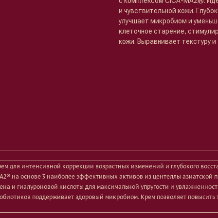
с комплексом CICA-MA2®. Иде
и чувствительной кожи. Глубо
улучшает микробиом и уменьш
клеточное старение, стимулир
кожи. Выравнивает текстуру и
 для интенсивной коррекции возрастных изменений и глубокого восста
A2® на основе 3 наиболее эффективных активов из центеллы азиатской 
ена и гиалуроновой кислоты для максимальной упругости и увлажненност
обиотиков поддерживает здоровый микробиом. Крем позволяет повысить ту