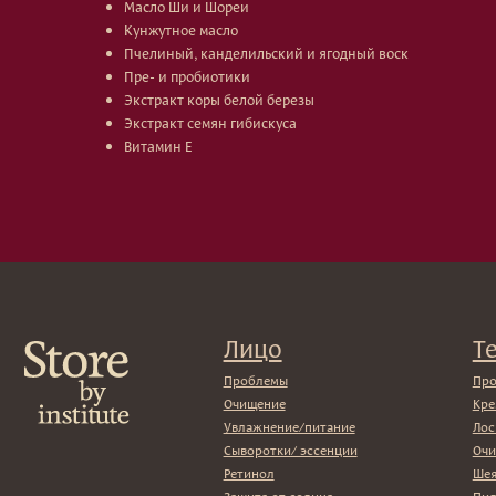
Масло Ши и Шореи
Кунжутное масло
Пчелиный, канделильский и ягодный воск
Пре- и пробиотики
Экстракт коры белой березы
Экстракт семян гибискуса
Витамин E
Лицо
Тело
Проблемы
Проблемы
Очищение
Кремы
Увлажнение/питание
Лосьоны
Сыворотки/ эссенции
Очищение
Ретинол
Шея и зона д
Защита от солнца
Пилинги/мас
Тонизация
Уход за рука
Восстановление
Уход за нога
Маски и патчи
Средства для
Уход за губами
Гаджет
Декоротивная косметика
Сертиф
Волосы
Набор
Проблемы
Шампуни
Кондиционеры/бальзамы