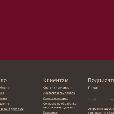
Клиентам
Подписаться
E-mail
Система лояльности
Доставка и самовывоз
Оплата и возврат
Согласие на обработку
персональных данных
Отправляя адрес электронной почты 
екольте
Политика
в отношении обработки персональн
ла
конфиденциальности
ми
Договор оферта
ми
Реквизиты и контакты
 ванны
ы
икаты
ы