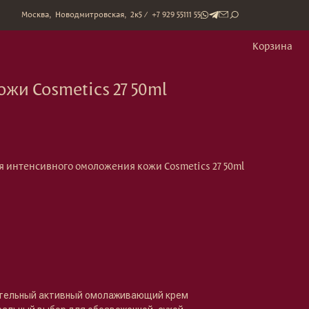
митровская, 2к5 / +7 929 55111 55
Корзина
ics 27 50ml
я интенсивного омоложения кожи Cosmetics 27 50ml
тельный активный омолаживающий крем