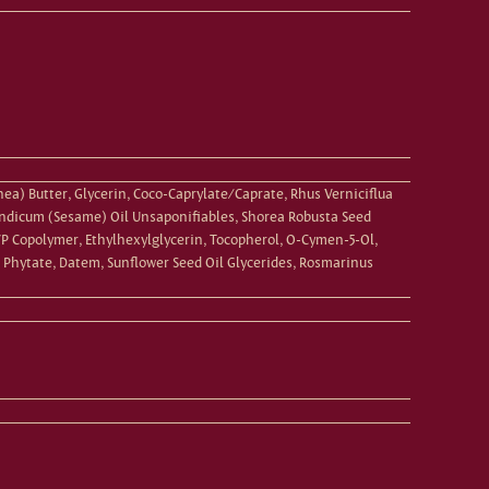
ea) Butter, Glycerin, Coco-Caprylate/Caprate, Rhus Verniciflua
 Indicum (Sesame) Oil Unsaponifiables, Shorea Robusta Seed
P Copolymer, Ethylhexylglycerin, Tocopherol, O-Cymen-5-Ol,
m Phytate, Datem, Sunflower Seed Oil Glycerides, Rosmarinus