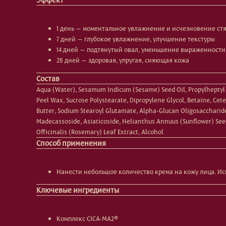
1 день — моментальное увлажнение и исчезновение ст
7 дней — глубокое увлажнение, улучшение текстуры
14 дней — подтянутый овал, уменьшение выраженност
28 дней — здоровая, упругая, сияющая кожа
Состав
Aqua (Water), Sesamum Indicum (Sesame) Seed Oil, Propylheptyl C
Peel Wax, Sucrose Polystearate, Dipropylene Glycol, Betaine, Ce
Butter, Sodium Stearoyl Glutamate, Alpha-Glucan Oligosaccharid
Madecassoside, Asiaticoside, Helianthus Annuus (Sunflower) Seed 
Officinalis (Rosemary) Leaf Extract, Alcohol
Способ применения
Нанести небольшое количество крема на кожу лица. Исп
Ключевые ингредиенты
Комплекс CICA-MA2®