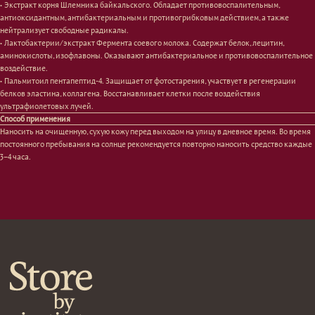
• Экстракт корня Шлемника байкальского. Обладает противовоспалительным,
Проблемы
Проблемы
антиоксидантным, антибактериальным и противогрибковым действием, а также
Очищение
Кремы
нейтрализует свободные радикалы.
Увлажнение/питание
Лосьоны
• Лактобактерии/экстракт Фермента соевого молока. Содержат белок, лецитин,
Сыворотки/ эссенции
Очищение
аминокислоты, изофлавоны. Оказывают антибактериальное и противовоспалительное
Ретинол
Шея и зона декольте
воздействие.
Защита от солнца
Пилинги/масла
• Пальмитоил пентапептид-4. Защищает от фотостарения, участвует в регенерации
Тонизация
Уход за руками
белков эластина, коллагена. Восстанавливает клетки после воздействия
Восстановление
Уход за ногами
ультрафиолетовых лучей.
Маски и патчи
Средства для ванны
Способ применения
Уход за губами
Гаджеты
Наносить на очищенную, сухую кожу перед выходом на улицу в дневное время. Во время
Декоротивная косметика
постоянного пребывания на солнце рекомендуется повторно наносить средство каждые
Сертификаты
Волосы
3−4 часа.
Наборы
Проблемы
Шампуни
Кондиционеры/бальзамы
Маски/скрабы
Сыворотки/лосьоны
Спреи
Средства для укладки
Клиентам
Система лояльности