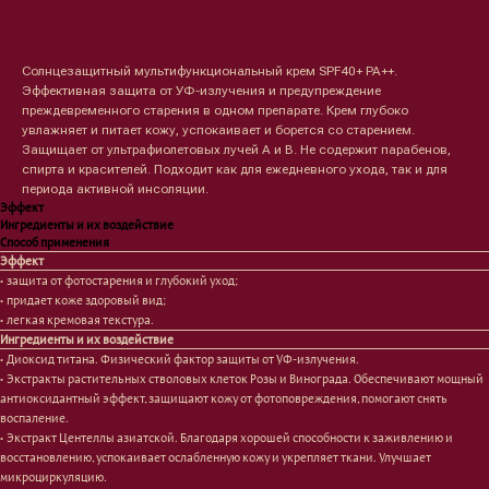
Оформить предзаказ →
Солнцезащитный мультифункциональный крем SPF40+ PA++.
Эффективная защита от УФ-излучения и предупреждение
преждевременного старения в одном препарате. Крем глубоко
увлажняет и питает кожу, успокаивает и борется со старением.
Защищает от ультрафиолетовых лучей A и B. Не содержит парабенов,
спирта и красителей. Подходит как для ежедневного ухода, так и для
периода активной инсоляции.
Эффект
Ингредиенты и их воздействие
Способ применения
Эффект
• защита от фотостарения и глубокий уход;
• придает коже здоровый вид;
• легкая кремовая текстура.
Ингредиенты и их воздействие
• Диоксид титана. Физический фактор защиты от УФ-излучения.
• Экстракты растительных стволовых клеток Розы и Винограда. Обеспечивают мощный
антиоксидантный эффект, защищают кожу от фотоповреждения, помогают снять
воспаление.
• Экстракт Центеллы азиатской. Благодаря хорошей способности к заживлению и
восстановлению, успокаивает ослабленную кожу и укрепляет ткани. Улучшает
Лицо
Тело
микроциркуляцию.