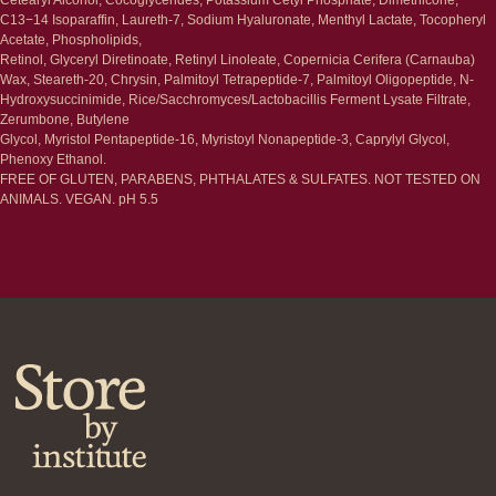
Маски и патчи
Средства для ванны
C13−14 Isoparaffin, Laureth-7, Sodium Hyaluronate, Menthyl Lactate, Tocopheryl
Уход за губами
Гаджеты
Acetate, Phospholipids,
Декоротивная косметика
Retinol, Glyceryl Diretinoate, Retinyl Linoleate, Copernicia Cerifera (Carnauba)
Сертификаты
Волосы
Wax, Steareth-20, Chrysin, Palmitoyl Tetrapeptide-7, Palmitoyl Oligopeptide, N-
Наборы
Hydroxysuccinimide, Rice/Sacchromyces/Lactobacillis Ferment Lysate Filtrate,
Проблемы
Zerumbone, Butylene
Шампуни
Glycol, Myristol Pentapeptide-16, Myristoyl Nonapeptide-3, Caprylyl Glycol,
Кондиционеры/бальзамы
Phenoxy Ethanol.
Маски/скрабы
FREE OF GLUTEN, PARABENS, PHTHALATES & SULFATES. NOT TESTED ON
Сыворотки/лосьоны
ANIMALS. VEGAN. pH 5.5
Спреи
Средства для укладки
Клиентам
Система лояльности
Доставка и самовывоз
Оплата и возврат
Согласие на обработку
персональных данных
Политика
конфиденциальности
Договор оферта
Реквизиты и контакты
Подписаться