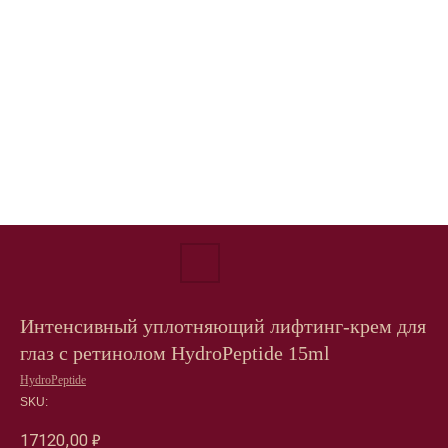
Интенсивный уплотняющий лифтинг-крем для
глаз с ретинолом HydroPeptide 15ml
HydroPeptide
SKU:
17120,00
₽