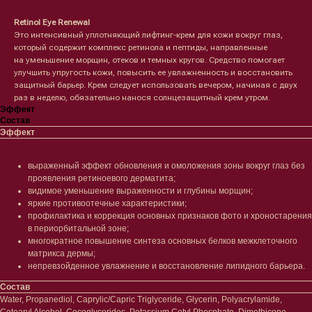
Retinol Eye Renewal
Это интенсивный уплотняющий лифтинг-крем для кожи вокруг глаз,
который содержит комплекс ретинола и пептиды, направленные
на уменьшение морщин, отеков и темных кругов. Средство помогает
улучшить упругость кожи, повысить ее увлажненность и восстановить
защитный барьер. Крем следует использовать вечером, начиная с двух
раз в неделю, обязательно нанося солнцезащитный крем утром.
Эффект
Состав
Эффект
выраженный эффект обновления и омоложения зоны вокруг глаз без
проявления ретиноевого дерматита;
Лицо
Тело
видимое уменьшение выраженности и глубины морщин;
яркие противоотечные характеристики;
Проблемы
Проблемы
профилактика и коррекция основных признаков фото и хроностарения
Очищение
Кремы
в периорбитальной зоне;
Увлажнение/питание
Лосьоны
многократное повышение синтеза основных белков межклеточного
Сыворотки/ эссенции
Очищение
матрикса дермы;
Ретинол
Шея и зона декольте
непревзойденное увлажнение и восстановление липидного барьера.
Защита от солнца
Пилинги/масла
Состав
Тонизация
Уход за руками
Water, Propanediol, Caprylic/Capric Triglyceride, Glycerin, Polyacrylamide,
Восстановление
Уход за ногами
Cetearyl Alcohol, Cocoglycerides, Potassium Cetyl Phosphate, Dimethicone,