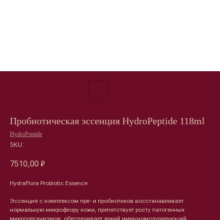
Пробиотическая эссенция HydroPeptide 118ml
HydroPeptide
SKU:
7510,00
₽
HydraFlora Probiotic Essence
Эссенция с комплексом пре- и пробиотиков восстанавливает
нормальную микрофлору кожи, препятствует росту патогенных
микроорганизмов, обеспечивает яркий иммуномодулирующий