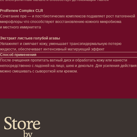
Наборы
Проблемы
Шампуни
ProRenew Complex CLR
Кондиционеры/бальзамы
Сочетание пре — и постбиотических комплексов подавляет рост патогенной
Маски/скрабы
микрофлоры что способствуют восстановлению кожного микробиома
Сыворотки/лосьоны
и местного иммунитета
Спреи
Средства для укладки
Экстракт листьев голубой агавы
Увлажняет и смягчает кожу, уменьшает трансэпидермальную потерю
жидкости, обеспечивает интенсивный матирующий эффект
Клиентам
Способ применения
Система лояльности
После очищения пропитать ватный диск и обработать кожу или нанести
Доставка и самовывоз
непосредственно с ладоней на лицо, шею и декольте. Для усиления действия
Оплата и возврат
можно смешивать с сывороткой или кремом.
Согласие на обработку
персональных данных
Политика
конфиденциальности
Договор оферта
Реквизиты и контакты
Подписаться
E-mail
→
Отправляя адрес электронной почты