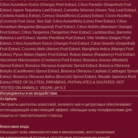
Citrus Aurantium Dulcis (Orange) Peel Extract, Citrus Paradisi (Grapefruit) Fruit
Extract, Agave Tequilana Leaf Extract, Camellia Sinensis (Green Tea) Leaf Extract,
Centella Asiatica Extract, Cereus Grandiflorus (Cactus) Extract, Cocos Nucifera
(Coconut) Fruit Juice, Sea Salt, Citrus Aurantifolia (Lime) Peel Extract, Citrus
Aurantium Bergamia (Bergamot) Fruit Extract, Citrus Nobilis (Mandarin Orange)
Fruit Extract, Citrus Tangerina (Tangerine) Peel Extract, Lactobacillus, Barosma
Betulina Leaf Extract, Vanilla Planifolia Fruit Extract, Vitis Vinifera (Grape) Fruit
Extract, Citrus Aurantium Dulcis (Orange) Fruit Extract, Citrus Grandis (Grapefruit)
Fruit Extract, Cucumis Melo (Melon) Fruit Extract, Mangifera Indica (Mango) Fruit
Extract, Pyrus Malus (Apple) Fruit Extract, Rubus Idaeus (Raspberry) Fruit Extract,
Лицо
Тело
Vaccinium Macrocarpon (Cranberry) Fruit Extract, Brassica Juncea (Mustard)
Проблемы
Проблемы
Sprout Extract, Brassica Oleracea Acephala Sprout Extract, Brassica Oleracea
Очищение
Кремы
Botrytis (Cauliflower) Sprout Extract, Brassica Oleracea Capitata (Cabbage) Sprout
Extract, Brassica Oleracea Italica (Broccoli) Sprout Extract, Wasabi Japonica Root
Увлажнение/питание
Лосьоны
Extract FREE OF GLUTEN, PARABENS, PHTHALATES & SULFATES. NOT
Сыворотки/ эссенции
Очищение
TESTED ON ANIMALS. VEGAN. pH 6.3
Ретинол
Шея и зона декольте
Ингредиенты и их воздействие
Защита от солнца
Пилинги/масла
Actiphyte
Тонизация
Уход за руками
Экстракты центеллы азиатской, зеленого чая и цитрусовых обеспечивают
Восстановление
Уход за ногами
потенцирующий осветляющий эффект, обогащая кожу полифенолами для
Маски и патчи
Средства для ванны
защиты от окислительного стресса
Уход за губами
Гаджеты
Декоротивная косметика
Кокосовая вода
Сертификаты
Волосы
Насыщает кожу аминокислотами и минералами, восстанавливая
ее электролитный баланс и способствуя детоксикации тканей