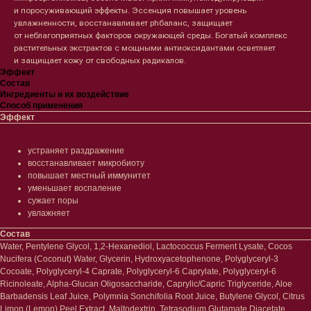
и поросуживающий эффекты. Эссенция повышает уровень
увлажненности, восстанавливает phбаланс, защищает
от неблагоприятных факторов окружающей среды. Богатый комплекс
растительных экстрактов с мощными антиоксидантами осветляет
и защищает кожу от свободных радикалов.
Эффект
Состав
Ингредиенты и их воздействие
Способ применения
Эффект
устраняет раздражение
восстанавливает микробиоту
повышает местный иммунитет
уменьшает воспаление
сужает поры
увлажняет
Состав
Water, Pentylene Glycol, 1,2-Hexanediol, Lactococcus Ferment Lysate, Cocos
Nucifera (Coconut) Water, Glycerin, Hydroxyacetophenone, Polyglyceryl-3
Cocoate, Polyglyceryl-4 Caprate, Polyglyceryl-6 Caprylate, Polyglyceryl-6
Ricinoleate, Alpha-Glucan Oligosaccharide, Caprylic/Capric Triglyceride, Aloe
Barbadensis Leaf Juice, Polymnia Sonchifolia Root Juice, Butylene Glycol, Citrus
Limon (Lemon) Peel Extract, Maltodextrin, Tetrasodium Glutamate Diacetate,