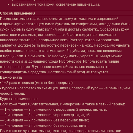
выравнивание тона кожи, осветление пигментации.
Способ применения
Предварительно тщательно очистить кожу от макияжа и загрязнений
и промокнуть полотенцем и/или бумажными салфетками, кожа должна быть
сухой. Вскрыть одну упаковку пилинга и достать салфетку. Обработать кожу
лица, шеи и декольте, осторожно — в области вокруг глаз, возможно
нанесение только на неподвижное веко. Раствор, которым пропитана
салфетка, должен быть полностью перенесен на кожу. Необходимо уделять
Лицо
Тело
особое внимание зонам с пигментацией, рубцами, постакне явлениями
и морщинами. Не смывать. По необходимости, через 5−10 минут можно
Проблемы
Проблемы
нанести крем из домашнего ухода HydroPeptide. Использовать пилинг
Очищение
Кремы
в вечернее время. В утреннее время обязательно использовать
Увлажнение/питание
Лосьоны
солнцезащитные средства. Постпилинговый уход не требуется.
Сыворотки/ эссенции
Очищение
Важно знать
Ретинол
Шея и зона декольте
• 1−2 раза в неделю (можно без перерыва);
Защита от солнца
Пилинги/масла
• курсом 15 салфеток по схеме (см. ниже), повторный курс — не раньше, чем
Тонизация
Уход за руками
через 1 месяц.
Восстановление
Уход за ногами
Курсовое применение:
Маски и патчи
Средства для ванны
Если кожа тонкая, чувствительная, с куперозом, а также в летний период:
Уход за губами
Гаджеты
— 1-я неделя — 3 применения с перерывом 2 вечера: пн, чт, вс;
Декоротивная косметика
— 2-я неделя — 3 применения через вечер: вт, чт, сб;
Сертификаты
Волосы
— 3-я неделя — 7 применений без перерыва: пн-вс;
— 4-я неделя — 2 применения без перерыва: пн-вт.
Наборы
Проблемы
Если кожа не чувствительная, плотная, с гиперкератозом или постакне