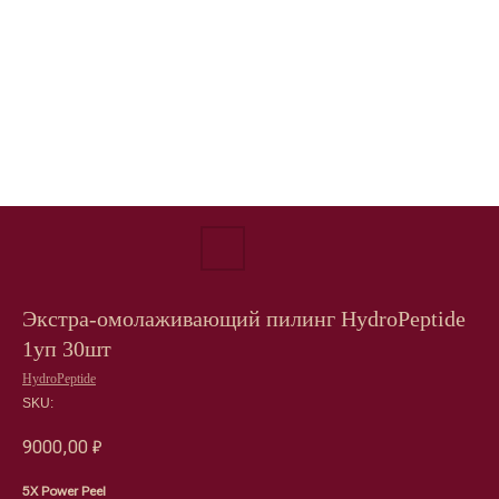
Экстра-омолаживающий пилинг HydroPeptide
1уп 30шт
HydroPeptide
SKU:
9000,00
₽
5X Power Peel