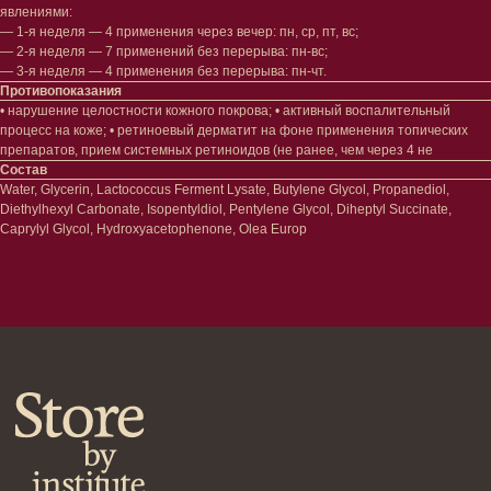
Шампуни
явлениями:
Кондиционеры/бальзамы
— 1-я неделя — 4 применения через вечер: пн, ср, пт, вс;
Маски/скрабы
— 2-я неделя — 7 применений без перерыва: пн-вс;
Сыворотки/лосьоны
— 3-я неделя — 4 применения без перерыва: пн-чт.
Спреи
Противопоказания
Средства для укладки
• нарушение целостности кожного покрова; • активный воспалительный
процесс на коже; • ретиноевый дерматит на фоне применения топических
препаратов, прием системных ретиноидов (не ранее, чем через 4 не
Клиентам
Состав
Water, Glycerin, Lactococcus Ferment Lysate, Butylene Glycol, Propanediol,
Система лояльности
Diethylhexyl Carbonate, Isopentyldiol, Pentylene Glycol, Diheptyl Succinate,
Доставка и самовывоз
Caprylyl Glycol, Hydroxyacetophenone, Olea Europ
Оплата и возврат
Согласие на обработку
персональных данных
Политика
конфиденциальности
Договор оферта
Реквизиты и контакты
Подписаться
E-mail
→
Отправляя адрес электронной почты
вы соглашаетесь с политикой в отношении