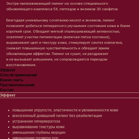
Экстра-омолаживающий пилинг на основе специального
обновляющего комплекса 5Х, пептидов и энзимов 30 салфеток
Благодаря уникальному сочетанию кислот и энзимов, пилинг
позволяет добиться пятикратного улучшения состояния кожи в более
короткий срок. Обладает мягкой отшелушивающей активностью,
осветляет участки пигментации (включая пятна постакне),
выравнивает цвет и текстуру кожи, стимулирует синтез коллагена,
снижает повышенную чувствительность и обладает ярким
обновляющим эффектом. Пилинг не сушит, не раздражает
и не вызывает шелушения, не сопровождается периодом
восстановления.
Эффект
Способ применения
Важно знать
Противопоказания
Состав
Эффект
повышение упругости, эластичности и увлажненности кожи
всесезонный домашний пилинг без реабилитации
устранение гиперкератоза
выравнивание текстуры кожи
уменьшение глубины морщин
уменьшение размера пор