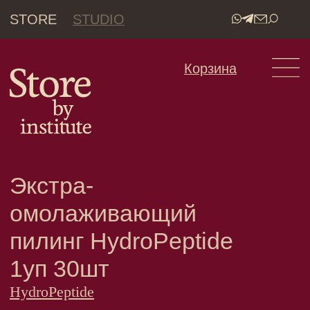
STORE
STUDIO
•
Корзина
Экстра-
омолаживающий
пилинг HydroPeptide
1уп 30шт
HydroPeptide