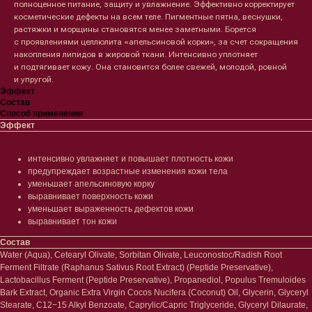
полноценное питание, защиту и увлажнение. Эффективно корректирует
косметические дефекты на всем теле. Пигментные пятна, веснушки,
растяжки и морщины становятся менее заметными. Борется
с проявлениями целлюлита «апельсиновой корки», за счет сокращения
накопления липидов в жировой ткани. Интенсивно уплотняет
и подтягивает кожу. Она становится более свежей, молодой, ровной
и упругой.
Эффект
Состав
Способ применения
Эффект
интенсивно увлажняет и повышает плотность кожи
предупреждает возрастные изменения кожи тела
уменьшает апельсиновую корку
выравнивает поверхность кожи
уменьшает выраженность дефектов кожи
выравнивает тон кожи
Состав
Water (Aqua), Cetearyl Olivate, Sorbitan Olivate, Leuconostoc/Radish Root
Ferment Filtrate (Raphanus Sativus Root Extract) (Peptide Preservative),
Lactobacillus Ferment (Peptide Preservative), Propanediol, Populus Tremuloides
Bark Extract, Organic Extra Virgin Cocos Nucifera (Coconut) Oil, Glycerin, Glyceryl
Лицо
Тело
Stearate, C12−15 Alkyl Benzoate, Caprylic/Capric Triglyceride, Glyceryl Dilaurate,