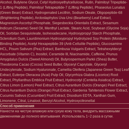
Alcohol, Butylene Glycol, Cetyl Hydroxyethylcellulose, Rutin, Palmitoyl Tripeptide-
Проблемы
Проблемы
1 (Lifting Peptide), Palmitoyl Tetrapeptide-7 (Lifting Peptide), Phaseolus Lunatus
Очищение
Кремы
(Green Bean) Extract, Hydrogenated Lecithin, Sodium Oleate, Oligopeptide-68
Увлажнение/питание
Лосьоны
(Brightening Peptide), Arctostaphylos Uva-Ursi (Bearberry) Leaf Extract,
Сыворотки/ эссенции
Очищение
Magnesium Ascorbyl Phosphate, Siegesbeckia Orientalis Extract, Sesamum
Ретинол
Шея и зона декольте
Indicum (Sesame) Seed Oil, Menthyl Lactate, Stearic Acid, Soybean (Glycine Soja)
Защита от солнца
Пилинги/масла
Oil, Sorbitan Sesquioleate, Isohexadecane, Hydroxypropyl Starch Phosphate,
Тонизация
Уход за руками
Sclerotium Gum, Laurdimonium Hydroxypropyl Hydrolyzed Soy Protein (Moisture-
Восстановление
Уход за ногами
Binding Peptide), Acetyl Hexapeptide-39 (Anti-Cellulite Peptide), Glucosamine
Маски и патчи
Средства для ванны
HCL, Pisum Sativum (Pea) Extract, Bambusa Vulgaris Extract, Tetrahexyldecyl
Уход за губами
Гаджеты
Ascorbate (Vitamin C), Inositol, Ceramide III, Niacinamide, Caffeine, Prunus
Декоротивная косметика
Amygdalus Dulcis (Sweet Almond) Oil, Butyrospermum Parkii (Shea) Butter,
Сертификаты
Волосы
Theobroma Cacao (Cocoa) Seed Butter, Glyceryl Caprylate, Glyceryl
Undecylenate, Sodium Hyaluronate, Camellia Oleifera (Japanese Green Tea) Leaf
Наборы
Проблемы
Extract, Euterpe Oleracea (Acai) Pulp Oil, Glycyrrhiza Glabra (Licorice) Root
Шампуни
Extract, Phyllanthus Emblica Fruit Extract, Hydrocotyl (Centella Asiatica) Extract,
Кондиционеры/бальзамы
Citrus Limon (Lemon) Peel Extract, Citrus Aurantium Dulcis (Orange) Peel Extract,
Маски/скрабы
Citrus Aurantium Dulcis (Orange) Fruit Extract, Gardenia Tahitensis Flower Extract,
Сыворотки/лосьоны
Cucumis Sativus (Cucumber) Fruit Extract, Disodium EDTA, Xanthan Gum,
Спреи
Limonene, Citral, Linalool, Benzyl Alcohol, Hydroxycitronellal
Средства для укладки
Способ применения
Нанести на чистую влажную или сухую кожу тела, внедрить массажными
движениями до полного впитывания. Использовать 1−2 раза в сутки.
Клиентам
Система лояльности