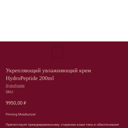
Укрепляющий увлажняющий крем
HydroPeptide 200ml
HydroPeptide
SKU:
9950,00
₽
Firming Moisturizer
Препятствует преждевременному старению кожи тела и обеспечивает