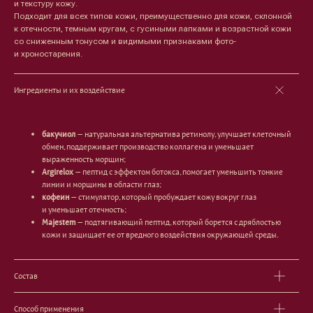
и текстуру кожу.
Подходит для всех типов кожи, преимущественно для кожи, склонной
к отечности, темным кругам, с гусиными лапками и возрастной кожи
со сниженным тонусом и видимыми признаками фото-
и хроностарения.
Ингредиенты и их воздействие
Лицо
Тело
Проблемы
Проблемы
бакучиол
— натуральная альтернатива ретинолу, улучшает клеточный
Очищение
Кремы
обмен, поддерживает производство коллагена и уменьшает
Увлажнение/питание
Лосьоны
выраженность морщин;
Сыворотки/ эссенции
Очищение
Argirelox
— пептид с эффектом ботокса, помогает уменьшить тонкие
Ретинол
Шея и зона декольте
линии и морщины в области глаз;
Защита от солнца
Пилинги/масла
кофеин
— стимулятор, который пробуждает кожу вокруг глаз
Тонизация
Уход за руками
и уменьшает отечность;
Восстановление
Уход за ногами
Majestem
— подтягивающий пептид, который борется с дряблостью
Маски и патчи
Средства для ванны
кожи и защищает ее от вредного воздействия окружающей среды.
Уход за губами
Гаджеты
Декоротивная косметика
Сертификаты
Волосы
Состав
Наборы
Проблемы
Шампуни
Способ применения