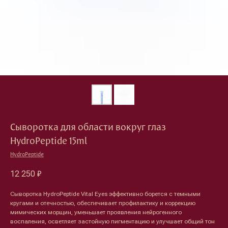
Сыворотка для области вокруг глаз
HydroPeptide 15ml
HydroPeptide
12 250
₽
Сыворотка HydroPeptide Vital Eyes эффективно борется с темными
кругами и отечностью, обеспечивает профилактику и коррекцию
мимических морщин, уменьшает проявления нейрогенного
воспаления, осветляет застойную пигментацию и улучшает общий тон