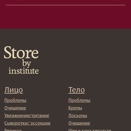
Кондиционеры/бальзамы
Маски/скрабы
Сыворотки/лосьоны
Спреи
Средства для укладки
Клиентам
Система лояльности
Доставка и самовывоз
Оплата и возврат
Согласие на обработку
персональных данных
Политика
конфиденциальности
Договор оферта
Реквизиты и контакты
Подписаться
E-mail
→
Отправляя адрес электронной почты вы соглашаетесь
с политикой в отношении обработки персональных
данных