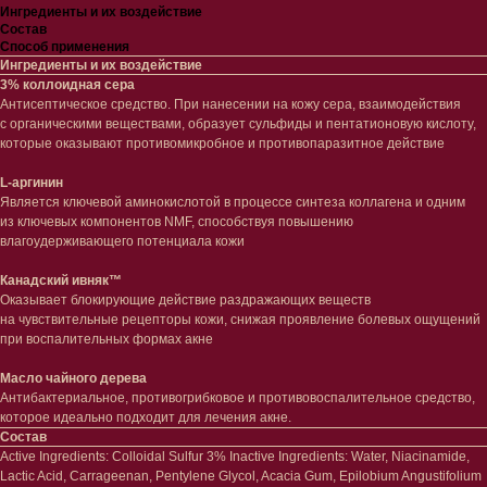
Ингредиенты и их воздействие
Состав
Способ применения
Ингредиенты и их воздействие
3% коллоидная сера
Антисептическое средство. При нанесении на кожу сера, взаимодействия
с органическими веществами, образует сульфиды и пентатионовую кислоту,
которые оказывают противомикробное и противопаразитное действие
L-аргинин
Является ключевой аминокислотой в процессе синтеза коллагена и одним
из ключевых компонентов NMF, способствуя повышению
влагоудерживающего потенциала кожи
Лицо
Тело
Проблемы
Проблемы
Канадский ивняк™
Очищение
Кремы
Оказывает блокирующие действие раздражающих веществ
Увлажнение/питание
Лосьоны
на чувствительные рецепторы кожи, снижая проявление болевых ощущений
при воспалительных формах акне
Сыворотки/ эссенции
Очищение
Ретинол
Шея и зона декольте
Масло чайного дерева
Защита от солнца
Пилинги/масла
Антибактериальное, противогрибковое и противовоспалительное средство,
Тонизация
Уход за руками
которое идеально подходит для лечения акне.
Восстановление
Уход за ногами
Состав
Маски и патчи
Средства для ванны
Active Ingredients: Colloidal Sulfur 3% Inactive Ingredients: Water, Niacinamide,
Уход за губами
Гаджеты
Lactic Acid, Carrageenan, Pentylene Glycol, Acacia Gum, Epilobium Angustifolium
Декоротивная косметика