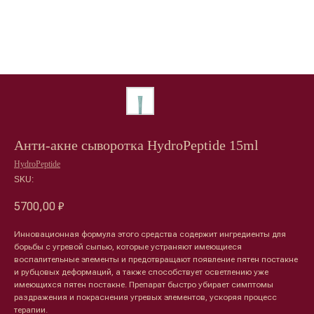
Анти-акне сыворотка HydroPeptide 15ml
HydroPeptide
SKU:
5700,00
₽
Инновационная формула этого средства содержит ингредиенты для
борьбы с угревой сыпью, которые устраняют имеющиеся
воспалительные элементы и предотвращают появление пятен постакне
и рубцовых деформаций, а также способствует осветлению уже
имеющихся пятен постакне. Препарат быстро убирает симптомы
раздражения и покраснения угревых элементов, ускоряя процесс
терапии.