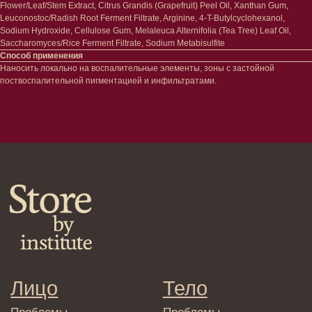
Flower/Leaf/Stem Extract, Citrus Grandis (Grapefruit) Peel Oil, Xanthan Gum,
Сертификаты
Волосы
Leuconostoc/Radish Root Ferment Filtrate, Arginine, 4-T-Butylcyclohexanol,
Наборы
Sodium Hydroxide, Cellulose Gum, Melaleuca Alternifolia (Tea Tree) Leaf Oil,
Проблемы
Saccharomyces/Rice Ferment Filtrate, Sodium Metabisulfite
Шампуни
Способ применения
Кондиционеры/бальзамы
Наносить локально на воспалительные элементы, зоны с застойной
Маски/скрабы
поствоспалительной пигментацией и инфильтратами.
Сыворотки/лосьоны
Спреи
Средства для укладки
Клиентам
Система лояльности
Доставка и самовывоз
Оплата и возврат
Согласие на обработку
персональных данных
Политика
конфиденциальности
Договор оферта
Реквизиты и контакты
Подписаться
E-mail