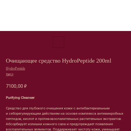
Очищающее средство HydroPeptide 200ml
HydroPeptide
SKU:
7100,00
₽
Purifying Cleanser
Средство для глубокого очищения кожи с антибактериальным
и себорегулирующим действием на основе комплекса антимикробных
пептидов, кислот и противовоспалительных растительных экстрактов.
Абсорбирует излишки кожного сала и предупреждает появление
воспалительных элементов. Поддерживает чистоту кожи, уменьшает