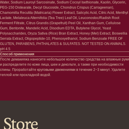
Защита от солнца
Пилинги/масла
Water, Sodium Lauroyl Sarcosinate, Sodium Cocoyl Isethionate, Kaolin, Glycerin,
Тонизация
Уход за руками
PEG-150 Distearate, Decyl Glucoside, Chondrus Crispus (Carrageenan),
Восстановление
Уход за ногами
Chamomilla Recutita (Matricaria) Flower Extract, Salicylic Acid, Citric Acid, Menthyl
Маски и патчи
Средства для ванны
Lactate, Melaleuca Alternifolia (Tea Tree) Leaf Oil, Leuconostoc/Radish Root
Уход за губами
Ferment Filtrate, Citrus Grandis (Grapefruit) Peel Oil, Xanthan Gum, Cellulose
Гаджеты
Gum, Bentonite, Mandelic Acid, Disodium EDTA, Butylene Glycol, Yeast
Декоротивная косметика
Сертификаты
Polysaccharides, Oryza Sativa (Rice) Bran Extract, Honey (Mel) Extract, Boswellia
Волосы
Serrata Extract, Oligopeptide-10, Phenoxyethanol, Sodium Benzoate FREE OF
Наборы
Проблемы
GLUTEN, PARABENS, PHTHALATES & SULFATES. NOT TESTED ON ANIMALS.
Шампуни
pH 4.5
Кондиционеры/бальзамы
Способ применения
После демакияжа нанесите небольшое количество средства на влажные руки
Маски/скрабы
и распределите по коже лица, шеи и декольте, а также при необходимости
Сыворотки/лосьоны
спины. Проработайте круговыми движениями в течение 2−3 минут. Удалите
Спреи
теплой или прохладной водой.
Средства для укладки
Клиентам
Система лояльности
Доставка и самовывоз
Оплата и возврат
Согласие на обработку
персональных данных
Политика
конфиденциальности