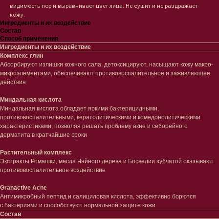
видимость пор и выравнивает цвет лица. Не сушит и не раздражает
кожу.
Ингредиенты и их воздействие
Состав
Способ применения
Ингредиенты и их воздействие
Комплекс глин
Абсорбируют излишки кожного сала, детоксицируют, насыщают кожу макро-
микроэлементами, обеспечивают противовоспалительное и заживляющее
действия
Миндальная кислота
Миндальная кислота обладает яркими бактерицидными,
противовоспалительными, кератолитическими и комедонолитическими
характеристиками, позволяя решать проблему акне и себорейного
дерматита в кратчайшие сроки
Растительный комплекс
Лицо
Тело
Экстракты Ромашки, масла Чайного дерева и Босвелии зубчатой оказывают
противовоспалительное воздействие
Проблемы
Проблемы
Очищение
Кремы
Granactive Acne
Увлажнение/питание
Лосьоны
Антимикробный пептид и салициловая кислота, эффективно борются
Сыворотки/ эссенции
Очищение
с бактериями и способствуют нормальной защите кожи
Ретинол
Шея и зона декольте
Состав