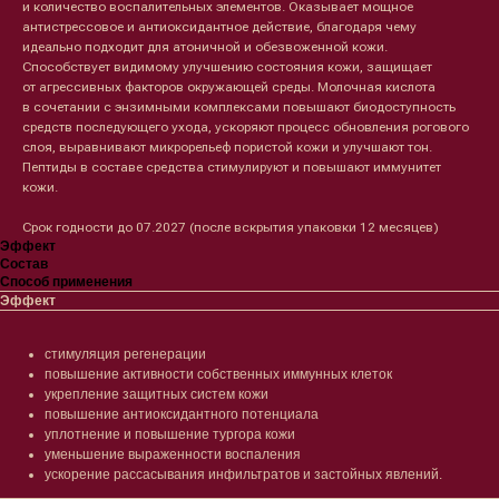
и количество воспалительных элементов. Оказывает мощное
антистрессовое и антиоксидантное действие, благодаря чему
идеально подходит для атоничной и обезвоженной кожи.
Способствует видимому улучшению состояния кожи, защищает
от агрессивных факторов окружающей среды. Молочная кислота
в сочетании с энзимными комплексами повышают биодоступность
средств последующего ухода, ускоряют процесс обновления рогового
слоя, выравнивают микрорельеф пористой кожи и улучшают тон.
Пептиды в составе средства стимулируют и повышают иммунитет
кожи.
Срок годности до 07.2027 (после вскрытия упаковки 12 месяцев)
Эффект
Лицо
Тело
Состав
Способ применения
Проблемы
Проблемы
Эффект
Очищение
Кремы
Увлажнение/питание
Лосьоны
Сыворотки/ эссенции
Очищение
стимуляция регенерации
Ретинол
Шея и зона декольте
повышение активности собственных иммунных клеток
Защита от солнца
Пилинги/масла
укрепление защитных систем кожи
Тонизация
Уход за руками
повышение антиоксидантного потенциала
Восстановление
Уход за ногами
уплотнение и повышение тургора кожи
Маски и патчи
Средства для ванны
уменьшение выраженности воспаления
Уход за губами
Гаджеты
ускорение рассасывания инфильтратов и застойных явлений.
Декоротивная косметика