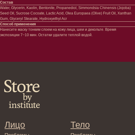
Состав
Сертификаты
Волосы
Water, Glycerin, Kaolin, Bentonite, Propanediol, Simmondsia Chinensis (Jojoba)
Наборы
Seed Oil, Sucrose Cocoate, Lactic Acid, Olea Europaea (Olive) Fruit Oil, Xanthan
Проблемы
Gum, Glyceryl Stearate, Hydroxyethyl Acr
Шампуни
Способ применения
Кондиционеры/бальзамы
Нанесите маску тонким слоем на кожу лица, шеи и декольте. Время
Маски/скрабы
экспозиции 7−10 мин. Остатки удалите теплой водой.
Сыворотки/лосьоны
Спреи
Средства для укладки
Клиентам
Система лояльности
Доставка и самовывоз
Оплата и возврат
Согласие на обработку
персональных данных
Политика
конфиденциальности
Договор оферта
Реквизиты и контакты
Подписаться
E-mail