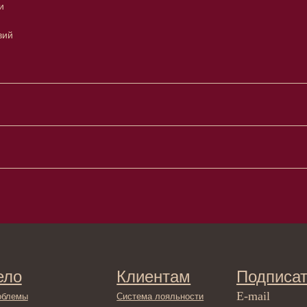
и
вий
Клиентам
Подписаться
E-mail
Система лояльности
Доставка и самовывоз
Оплата и возврат
Согласие на обработку
персональных данных
Отправляя адрес электронной поч
декольте
в отношении обработки персонал
Политика
сла
конфиденциальности
ами
Договор оферта
ами
Реквизиты и контакты
ля ванны