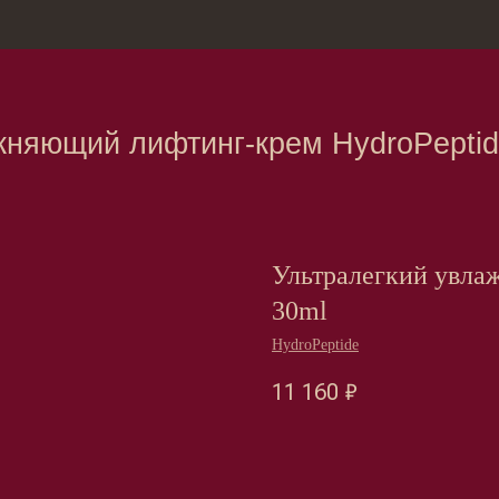
зина
Москва, Нов
щий лифтинг-крем HydroPeptide 30ml
Ультралегкий увла
30ml
HydroPeptide
11 160
₽
Оформить предзаказ →