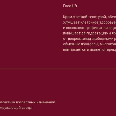
Face Lift
Крем с легкой текстурой, об
Улучшает клеточное здоровье
и восполняет дефицит липидо
повышает ее гидратацию и яр
от повреждения свободными р
обменные процессы, многокра
впитывается и является прек
илактика возрастных изменений
 окружающей среды