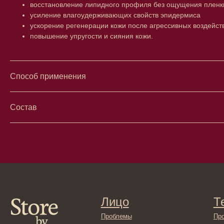
восстановление липидного профиля без ощущения пленк
усиление влагоудерживающих свойств эпидермиса
ускорение регенерации кожи после агрессивных воздейст
повышение упругости и сияния кожи.
Способ применения
Состав
Лицо
Тело
Проблемы
Проблемы
Очищение
Кремы
Увлажнение/питание
Лосьоны
Сыворотки/ эссенции
Очищение
Ретинол
Шея и зона 
Защита от солнца
Пилинги/ма
Тонизация
Уход за рук
Восстановление
Уход за ног
Маски и патчи
Средства д