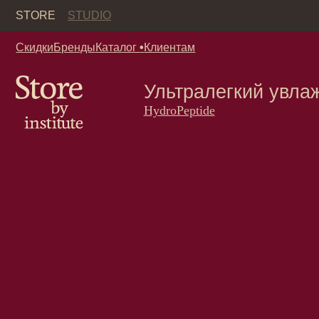
Кор
STORE
STUDIO
Скидки
Бренды
Каталог
•
Клиентам
Ультралегкий увлажняю
HydroPeptide