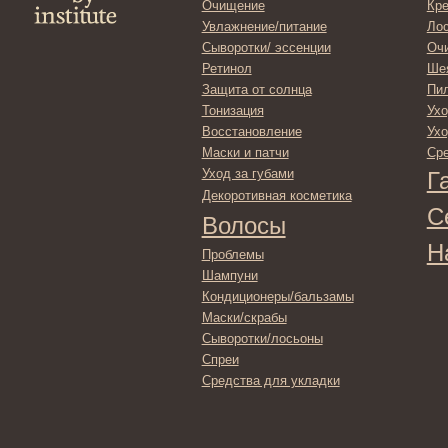
Уход за губами
Гадже
Декоротивная косметика
Серти
Волосы
Набор
Проблемы
Шампуни
Кондиционеры/бальзамы
Маски/скрабы
Сыворотки/лосьоны
Спреи
Средства для укладки