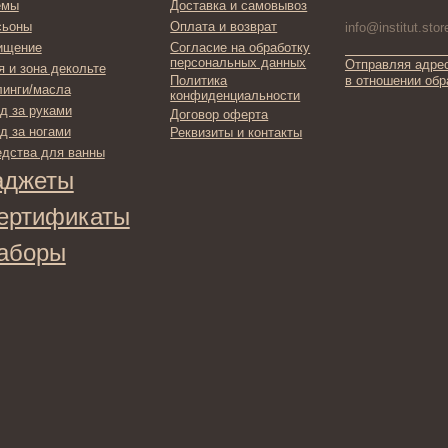
ты
фикаты
ы