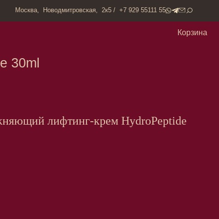
одмитровская, 2к5 / +7 929 55111 55
Корзина
жняющий лифтинг-крем HydroPeptide