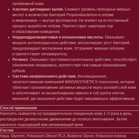
проблемной кожи.
Азелоил диглицинат калия.
Снижает уровень свободных жирных
кислот и количество бактерий
Propionibacterium
в себуме
и микрококков — внутри фолликулов. Не влияет на естественный
процесс выработки себума. Препятствует закупорке пор
и образованию комедонов.
Нордигидрогваяретовая и олеаноловая кислоты
. Оказывают
Лицо
Тело
мощное антиоксидантное действие, контролируют рост бактерий,
Проблемы
Проблемы
предупреждают воспаление кожи. Устраняют жирную себорею
Очищение
Кремы
и препятствуют гиперкератозу.
Увлажнение/питание
Лосьоны
Ретинол
. Оказывает противовоспалительное действие, способствует
Сыворотки/ эссенции
Очищение
обновлению эпидермиса, препятствуя тем самым образованию
рубцов.
Ретинол
Шея и зона декольте
Система направленного действия
. Инновационная,
Защита от солнца
Пилинги/масла
запатентованная компанией INNOAESTHETICS технология, которая
Тонизация
Уход за руками
облегчает проникновение активных веществ через роговой слой кожи
Восстановление
Уход за ногами
и обеспечивает их высвобождение именно в той группе клеток-
Маски и патчи
Средства для ванны
мишеней, где оказанное действие будет максимально эффективным.
Уход за губами
Гаджеты
Декоротивная косметика
Способ применения
Сертификаты
Волосы
Наносить сыворотку на предварительно очищенную кожу 1−2 раза в день,
распределяя деликатными движениями до полного впитывания. Затем
Наборы
Проблемы
нанесите подходящий вам увлажняющий крем.
Шампуни
Состав
Кондиционеры/бальзамы
Aqua, Glycerin, Potassium Olivoyl PCA, Butylene Glycol, Potassium Azeloyl