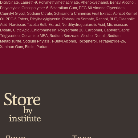
Маски/скрабы
Diglycinate, Laureth-9, Polymethylmethacrylate, Phenoxyethanol, Benzyl Alcohol,
Сыворотки/лосьоны
Polyacrylate Crosspolymer-6, Sclerotium Gum, PEG-60 Almond Glycerides,
Спреи
Caprylyl Glycol, Sodium Citrate, Schisandra Chinensis Fruit Extract, Apricot Kernel
Средства для укладки
Oil PEG-6 Esters, Ethylhexylglycerin, Potassium Sorbate, Retinol, BHT, Oleanolic
Acid, Narcissus Tazetta Bulb Extract, Nordihydroguaiaretic Acid, Micrococcus
Lysate, Citric Acid, Chlorphenesin, Polysorbate 20, Carbomer, Caprylic/Capric
Клиентам
Triglyceride, Cocamide MEA, Sodium Benzoate, Alcohol Denat., Sodium
Система лояльности
Metabisulfite, Sodium Phytate, T-Butyl Alcohol, Tocopherol, Tetrapeptide-26,
Доставка и самовывоз
Xanthan Gum, Biotin, Parfum.
Оплата и возврат
Согласие на обработку
персональных данных
Политика
конфиденциальности
Договор оферта
Реквизиты и контакты
Подписаться
E-mail
→
Отправляя адрес электронной почты
вы соглашаетесь с политикой в отношении
обработки персональных данных