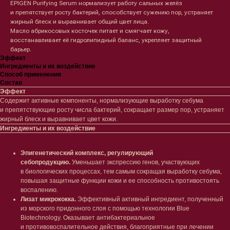
EPIGEN Purifying Serum нормализует работу сальных желёз
и препятствует росту бактерий, способствует сужению пор, устраняет
жирный блеск и выравнивает общий цвет лица.
Масло абрикосовых косточек питает и смягчает кожу,
восстанавливает её гидролипидный баланс, укрепляет защитный
барьер.
Эффект
Ингредиенты и их воздействие
Способ применения
Состав
Эффект
Содержит активные компоненты, нормализующие выработку себума
и препятствующие росту числа бактерий, сокращает размер пор, устраняет
жирный блеск и выравнивает цвет кожи.
Ингредиенты и их воздействие
Эпигенетический комплекс, регулирующий
себопродукцию.
Уменьшает экспрессию генов, участвующих
в биологических процессах, тем самым сокращая выработку себума,
повышая защитные функции кожи и ее способность противостоять
воспалению.
Лизат микрококка.
Эффективный активный ингредиент, полученный
из морского придонного слоя с помощью технологии Blue
Biotechnology. Оказывает антибактериальное
и противовоспалительное действия, благоприятные при лечении