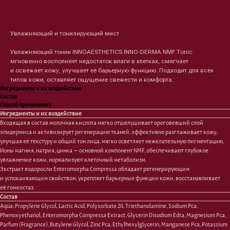
Оформить предзаказ →
Увлажняющий и тонизирующий мист
Увлажняющий тоник INNOAESTHETICS INNO-DERMA NMF Тonic
мгновенно восполняет недостаток влаги в клетках, смягчает
и освежает кожу, улучшает её барьерную функцию. Подходит для всех
типов кожи, оставляет ощущение свежести и комфорта.
Ингредиенты и их воздействие
Состав
Способ применения
Ингредиенты и их воздействие
Входящая в состав молочная кислота мягко отшелушивает ороговевший слой
эпидермиса и активизирует регенерацию тканей, эффективно разглаживает кожу,
улучшая её текстуру и общий тон лица, мягко осветляет нежелательную пигментацию.
Ионы магния, натрия, цинка — основной компонент NMF, обеспечивают глубокое
увлажнение кожи, нормализуют клеточный метаболизм.
Лицо
Тело
Экстракт водоросли Enteromorpha Compressa обладает регенерирующим
и успокаивающим свойством, укрепляет барьерные функции кожи, восстанавливает
Проблемы
Проблемы
её гомеостаз.
Очищение
Кремы
Состав
Увлажнение/питание
Лосьоны
Aqua, Propylene Glycol, Lactic Acid, Polysorbate 20, Triethanolamine, Sodium Pca,
Сыворотки/ эссенции
Очищение
Phenoxyethanol, Enteromorpha Compressa Extract, Glycerin Disodium Edta, Magnesium Pca,
Ретинол
Шея и зона декольте
Parfum (Fragrance), Butylene Glycol, Zinc Pca, Ethylhexylglycerin, Manganese Pca, Potassium