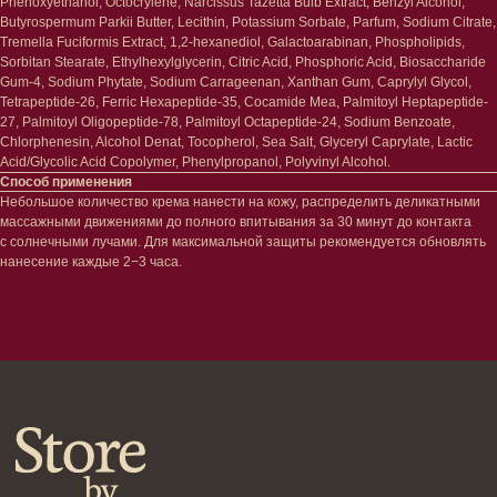
Phenoxyethanol, Octocrylene, Narcissus Tazetta Bulb Extract, Benzyl Alcohol,
Тонизация
Уход за руками
Butyrospermum Parkii Butter, Lecithin, Potassium Sorbate, Parfum, Sodium Citrate,
Восстановление
Уход за ногами
Tremella Fuciformis Extract, 1,2-hexanediol, Galactoarabinan, Phospholipids,
Маски и патчи
Средства для ванны
Sorbitan Stearate, Ethylhexylglycerin, Citric Acid, Phosphoric Acid, Biosaccharide
Уход за губами
Гаджеты
Gum-4, Sodium Phytate, Sodium Carrageenan, Xanthan Gum, Caprylyl Glycol,
Декоротивная косметика
Tetrapeptide-26, Ferric Hexapeptide-35, Cocamide Mea, Palmitoyl Heptapeptide-
Сертификаты
Волосы
27, Palmitoyl Oligopeptide-78, Palmitoyl Octapeptide-24, Sodium Benzoate,
Наборы
Chlorphenesin, Alcohol Denat, Tocopherol, Sea Salt, Glyceryl Caprylate, Lactic
Проблемы
Acid/Glycolic Acid Copolymer, Phenylpropanol, Polyvinyl Alcohol.
Шампуни
Способ применения
Кондиционеры/бальзамы
Небольшое количество крема нанести на кожу, распределить деликатными
Маски/скрабы
массажными движениями до полного впитывания за 30 минут до контакта
Сыворотки/лосьоны
с солнечными лучами. Для максимальной защиты рекомендуется обновлять
Спреи
нанесение каждые 2−3 часа.
Средства для укладки
Клиентам
Система лояльности
Доставка и самовывоз
Оплата и возврат
Согласие на обработку
персональных данных
Политика
конфиденциальности
Договор оферта