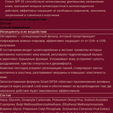
Cream SPF 20 способствует интенсивному длительному увлажнению
кожи, оказывает мощное антивозрастное и антиоксидантное
действие, эффективно защищает от свободных радикалов, окисления,
загрязнений и солнечного излучения.
Ингредиенты и их воздействие
Состав
Способ применения
Ингредиенты и их воздействие
Октокрилен — солнцезащитный фильтр, который предотвращает
повреждение кожных покровов, эффективно защищает от от UVA- и UVB-
излучения.
В состав крема входит галактоарабинан и экстракт тремеллы которые
мгновенно наполняют кожу влагой, регулируют гидролипидный баланс
и укрепляют барьерные функции. Успокаивают кожу, устраняют сухость,
раздражения, чувство стянутости и дискомфорта.
Комплекс пептидов ускоряет регенерацию тканей, стимулирует синтез
коллагена и эластина, разглаживает морщины и повышает эластичность
кожи.
Лицо
Тело
Запатентованная формула Smart GPS® облегчает проникновение активных
веществ через роговой слой кожи и обеспечивает их высвобождение там, где
Проблемы
Проблемы
оказанное действие будет максимально эффективным.
Очищение
Кремы
Состав
Увлажнение/питание
Лосьоны
Aqua, Glycerin, Dicaprylyl Carbonate, Potassium Olivoyl Pca, Sodium Acrylates
Сыворотки/ эссенции
Очищение
Copolymer, Butyl Methoxydibenzoylmethane, Ethylhexyl Methoxycinnamate,
Ретинол
Шея и зона декольте
Butylene Glycol, Potassium Cetyl Phosphate, Schisandra Chinensis Fruit Extract,
Защита от солнца
Пилинги/масла