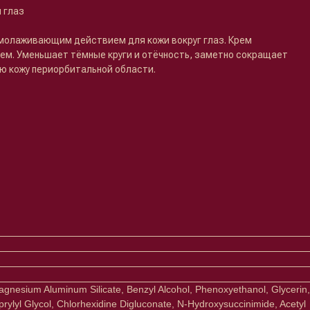
 глаз
молаживающим действием для кожи вокруг глаз. Крем
м. Уменьшает тёмные круги и отёчность, заметно сокращает
ю кожу периорбитальной области.
Magnesium Aluminum Silicate, Benzyl Alcohol, Phenoxyethanol, Glycerin,
prylyl Glycol, Chlorhexidine Digluconate, N-Hydroxysuccinimide, Acetyl