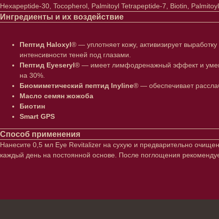
Hexapeptide-30, Tocopherol, Palmitoyl Tetrapeptide-7, Biotin, Palmitoyl
Ингредиенты и их воздействие
Пептид Haloxyl
® — уплотняет кожу, активизирует выработк
интенсивности теней под глазами.
Пептид Eyeseryl
® — имеет лимфодренажный эффект и умень
на 30%.
Биомиметический пептид Inyline
® — обеспечивает рассла
Масло семян жожоба
Биотин
Smart GPS
Способ применения
Нанесите 0,5 мл Eye Revitalizer на сухую и предварительно очи
каждый день на постоянной основе. После поглощения рекоменду
Лицо
Тело
Проблемы
Проблемы
Очищение
Кремы
Увлажнение/питание
Лосьоны
Сыворотки/ эссенции
Очищение
Ретинол
Шея и зона 