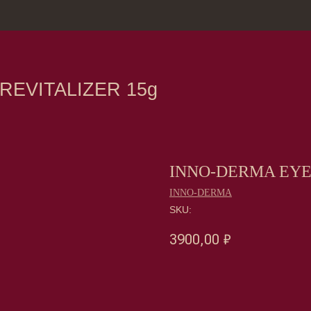
зина
Москва, Нов
TALIZER 15g
INNO-DERMA EYE 
INNO-DERMA
SKU:
3900,00
₽
Оформить предзаказ →