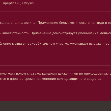
 Tripeptide-1, Chrysin.
у коллагена и эластина. Применение биомиметического пептида в т
шает отечность. Применение демонстрирует уменьшение мешков по
бление мышц в периорбитальном участке, уменьшает выраженность 
щенную кожу вокруг глаз скользящими движениями по лимфодренажн
ется в дневное время применение солнцезащитного средства.
Клиентам
Подписаться
E-mail
Система лояльности
Доставка и самовывоз
Оплата и возврат
Согласие на обработку
персональных данных
Отправляя адрес электронной поч
декольте