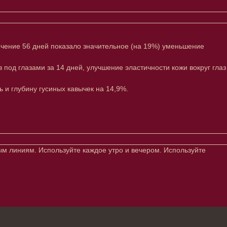
ечение 56 дней показало значительное (на 19%) уменьшение
д глазами за 14 дней, улучшение эластичности кожи вокруг глаз
и глубину гусиных кавычек на 14,9%.
ым линиям. Используйте каждое утро и вечером. Используйте
→
ты вы соглашаетесь с политикой