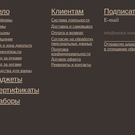
в отношении обработки персонал
Политика
сла
конфиденциальности
ами
Договор оферта
ами
Реквизиты и контакты
ля ванны
ты
фикаты
ы