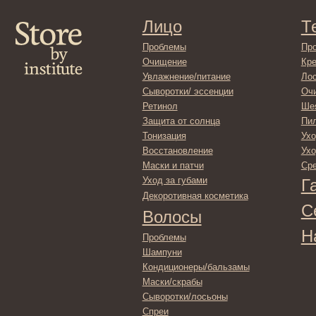
Защита от солнца
Пилинги/ма
Тонизация
Уход за рук
Восстановление
Уход за ног
Маски и патчи
Средства д
Уход за губами
Гадже
Декоротивная косметика
Серти
Волосы
Набор
Проблемы
Шампуни
Кондиционеры/бальзамы
Маски/скрабы
Сыворотки/лосьоны
Спреи
Средства для укладки