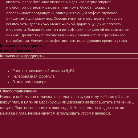
кислоты, разработанное специально для чрезмерно жирной
и склонной к угревым высыпаниям коже. Особая формула
обеспечивает продвинутый отшелушивающий эффект, глубокое
очищение и шлифовку пор. Хорошо пенится и растворяет жировые
компоненты, делая кожу менее жирной, дарит ощущение легкости
Лицо
Тело
и свежести. Выравнивает тон и рельеф кожи, придает ей естественное
сияние. Препятствует обезвоживанию и защищает от агрессивного
Проблемы
Проблемы
воздействия. Усиливает эффективность последующих средств ухода.
Очищение
Кремы
Ключевые ингредиенты
Увлажнение/питание
Лосьоны
Способ применения
Сыворотки/ эссенции
Очищение
Ключевые ингредиенты
Ретинол
Шея и зона декольте
Защита от солнца
Пилинги/масла
Тонизация
Уход за руками
Раствор гликолиевой кислоты 8,4%
Восстановление
Уход за ногами
Гелеобразная формула
Маски и патчи
Средства для ванны
Этилгексилглицерин
Уход за губами
Гаджеты
Способ применения
Декоротивная косметика
Нанести небольшое количество средства на сухую кожу, избегая области
Сертификаты
Волосы
вокруг глаз, и мягкими массирующими движениями проработать в течение 1
минуты. Тщательно промыть лицо водой. Не использовать для снятия
Наборы
Проблемы
макияжа с глаз. Рекомендуется использовать утром и вечером.
Шампуни
Кондиционеры/бальзамы
Маски/скрабы
Сыворотки/лосьоны