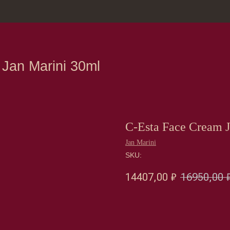
зина
Москва, Нов
Marini 30ml
C-Esta Face Cream 
Jan Marini
SKU:
14407,00
₽
16950,00
Оформить предзаказ →