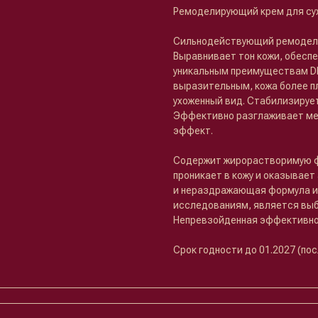
Ремоделирующий крем для су
Сильнодействующий ремодели
Выравнивает тон кожи, обесп
уникальным преимуществам DM
выразительным, кожа более пл
ухоженный вид. Стабилизируе
Эффективно разглаживает ме
эффект.
Содержит жирорастворимую фо
проникает в кожу и оказывает
и нераздражающая формула ид
исследованиям, является выб
Непревзойденная эффективнос
Срок годности до 01.2027 (по