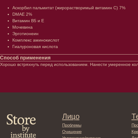
Аскорбил пальмитат (жирорастворимый витамин С) 7%
DMAE 2%
Витамин В5 и Е
Мочевина
Эрготионеин
Комплекс аминокислот
Гиалуроновая кислота
Способ применения
Хорошо встряхнуть перед использованием. Нанести умеренное коли
Лицо
Тело
Проблемы
Проблемы
Очищение
Кремы
Увлажнение/питание
Лосьоны
Сыворотки/ эссенции
Очищение
Ретинол
Шея и зона 
Защита от солнца
Пилинги/ма
Тонизация
Уход за рук
Восстановление
Уход за ног
Маски и патчи
Средства д
Уход за губами
Гадже