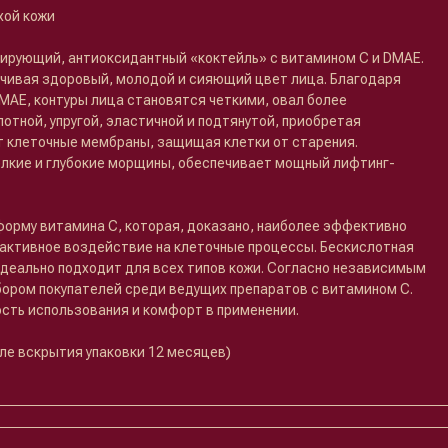
хой кожи
рующий, антиоксидантный «коктейль» с витамином C и DMAE.
ечивая здоровый, молодой и сияющий цвет лица. Благодаря
AE, контуры лица становятся четкими, овал более
отной, упругой, эластичной и подтянутой, приобретая
т клеточные мембраны, защищая клетки от старения.
лкие и глубокие морщины, обеспечивает мощный лифтинг-
рму витамина С, которая, доказано, наиболее эффективно
 активное воздействие на клеточные процессы. Бескислотная
еально подходит для всех типов кожи. Согласно независимым
ором покупателей среди ведущих препаратов с витамином С.
ть использования и комфорт в применении.
сле вскрытия упаковки 12 месяцев)