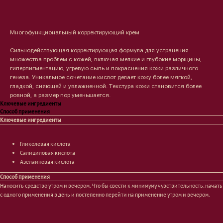
Оформить предзаказ →
Многофункциональный корректирующий крем
Сильнодействующая корректирующая формула для устранения
множества проблем с кожей, включая мелкие и глубокие морщины,
гиперпигментацию, угревую сыпь и покраснения кожи различного
генеза. Уникальное сочетание кислот делает кожу более мягкой,
гладкой, сияющей и увлажненной. Текстура кожи становится более
ровной, а размер пор уменьшается.
Ключевые ингредиенты
Способ применения
Лицо
Тело
Ключевые ингредиенты
Проблемы
Проблемы
Очищение
Кремы
Гликолевая кислота
Увлажнение/питание
Лосьоны
Салициловая кислота
Сыворотки/ эссенции
Очищение
Азелаиновая кислота
Ретинол
Шея и зона декольте
Защита от солнца
Пилинги/масла
Способ применения
Тонизация
Уход за руками
Наносить средство утром и вечером. Что бы свести к минимуму чувствительность, начать
с одного применения в день и постепенно перейти на применение утром и вечером.
Восстановление
Уход за ногами
Маски и патчи
Средства для ванны
Уход за губами
Гаджеты