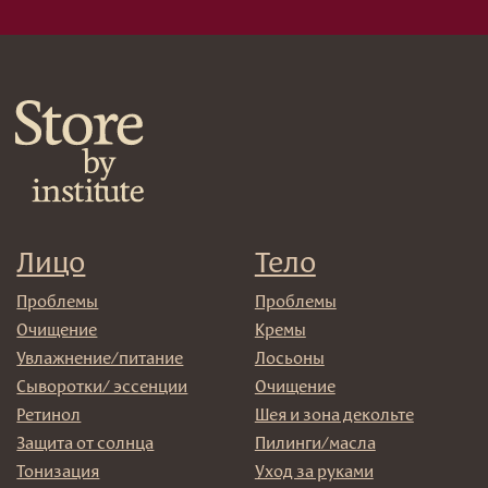
Декоротивная косметика
Сертификаты
Волосы
Наборы
Проблемы
Шампуни
Кондиционеры/бальзамы
Маски/скрабы
Сыворотки/лосьоны
Спреи
Средства для укладки
Клиентам
Система лояльности
Доставка и самовывоз
Оплата и возврат
Согласие на обработку
персональных данных
Политика
конфиденциальности
Договор оферта
Реквизиты и контакты
Подписаться
E-mail