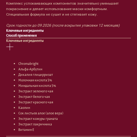
Комплекс успокаивающих компонентов значительно уменьшает
покраснение и делает использование маски комфортным.
Специальная формула не сушит и не стягивает кожу.
Срок годности до 09.2026 (после вскрытия упаковки 12 месяцев)
Ключевые ингредиенты
Способ применения
Ключевые ингредиенты
Chromabright
Лицо
Тело
Альфа-Арбутин
Дикалия глицирризат
Проблемы
Проблемы
Молочная кислота 5%
Очищение
Кремы
Миндальная кислота 5%
Увлажнение/питание
Лосьоны
Экстракт зеленого чая
Сыворотки/ эссенции
Очищение
Экстракт белого чая
Ретинол
Шея и зона декольте
Экстракт красного чая
Защита от солнца
Пилинги/масла
Каолин
Тонизация
Уход за руками
Сок листьев алое (алое вера)
Восстановление
Уход за ногами
Экстракт кожуры граната
Маски и патчи
Средства для ванны
Экстракт лакричника
Уход за губами
Гаджеты
Витамин Е
Декоротивная косметика