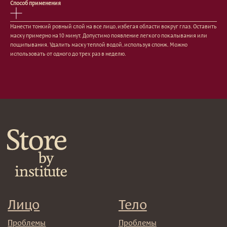
Сертификаты
Способ применения
Волосы
Наборы
Проблемы
Нанести тонкий ровный слой на все лицо, избегая области вокруг глаз. Оставить
Шампуни
маску примерно на 10 минут. Допустимо появление легкого покалывания или
Кондиционеры/бальзамы
пощипывания. Удалить маску теплой водой, используя спонж. Можно
Маски/скрабы
использовать от одного до трех раз в неделю.
Сыворотки/лосьоны
Спреи
Средства для укладки
Клиентам
Система лояльности
Доставка и самовывоз
Оплата и возврат
Согласие на обработку
персональных данных
Политика
конфиденциальности
Договор оферта
Реквизиты и контакты
Подписаться
E-mail