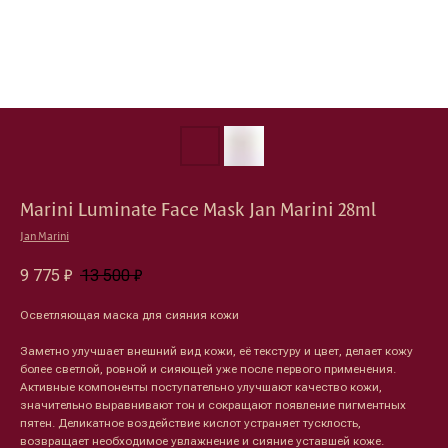
Marini Luminate Face Mask Jan Marini 28ml
Jan Marini
9 775
₽
13 500
₽
Осветляющая маска для сияния кожи
Заметно улучшает внешний вид кожи, её текстуру и цвет, делает кожу
более светлой, ровной и сияющей уже после первого применения.
Активные компоненты поступательно улучшают качество кожи,
значительно выравнивают тон и сокращают появление пигментных
пятен. Деликатное воздействие кислот устраняет тусклость,
возвращает необходимое увлажнение и сияние уставшей коже.