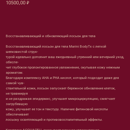
10500,00
₽
Оформить предзаказ →
Восстанавливающий и обновляющий лосьон для тела
Восстанавливающий лосьон для тела Marini BodyTx с легкой
шелковистой струк-
турой идеально дополнит ваш ежедневный утренний или вечерний уход,
обеспе-
чит глубокое пролонгированное увлажнение, окутывая кожу нежным
ароматом.
Благодаря комплексу АНА и РНА кислот, который подходит даже для
самой чув-
ствительной кожи, лосьон запускает бережное обновление клеток,
не травмируя
и не раздражая эпидермис, улучшает микроциркуляцию, смягчает
загрубевшую
кожу, улучшает ее тон и текстуру. Наличие фитиновой кислоты
обеспечивает
лосьону осветляющий и противовоспалительный эффекты.