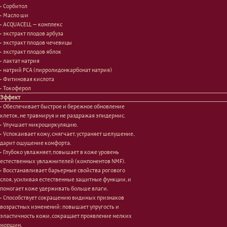
• Сорбитол
• Масло ши
• ACQUACELL — комплекс
• экстракт плодов арбуза
• экстракт плодов чечевицы
Лицо
Тело
• экстракт плодов яблок
• лактат натрия
Проблемы
Проблемы
• натрий PCA (пирролидонкарбонат натрия)
Очищение
Кремы
• Фитиновая кислота
Увлажнение/питание
Лосьоны
• Токоферол
Сыворотки/ эссенции
Очищение
Эффект
Ретинол
Шея и зона декольте
• Обеспечивает быстрое и бережное обновление
Защита от солнца
Пилинги/масла
клеток, не травмируя и не раздражая эпидермис.
Тонизация
Уход за руками
• Улучшает микроциркуляцию.
Восстановление
Уход за ногами
• Успокаивает кожу, смягчает, устраняет шелушение,
Маски и патчи
Средства для ванны
дарит ощущение комфорта.
• Глубоко увлажняет, повышает в коже уровень
Уход за губами
Гаджеты
естественных увлажнителей (компонентов NMF).
Декоротивная косметика
Сертификаты
• Восстанавливает барьерные свойства рогового
Волосы
слоя, усиливая естественные защитные функции, и
Наборы
помогает коже удерживать больше влаги.
Проблемы
• Способствует сокращению видимых признаков
Шампуни
возрастных изменений: повышает упругость и
Кондиционеры/бальзамы
эластичность кожи, сокращает проявление мелких
Маски/скрабы
морщин.
Сыворотки/лосьоны