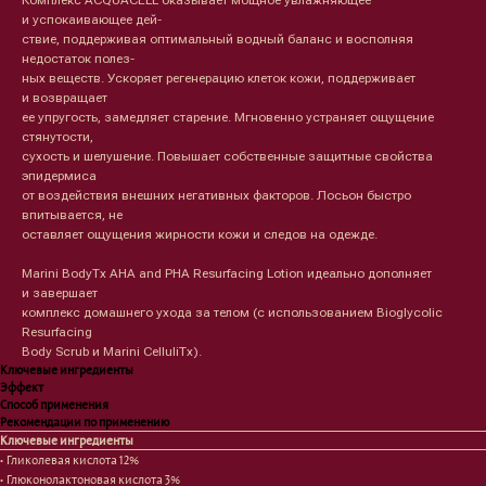
Комплекс ACQUACELL оказывает мощное увлажняющее
и успокаивающее дей-
ствие, поддерживая оптимальный водный баланс и восполняя
недостаток полез-
ных веществ. Ускоряет регенерацию клеток кожи, поддерживает
и возвращает
ее упругость, замедляет старение. Мгновенно устраняет ощущение
стянутости,
сухость и шелушение. Повышает собственные защитные свойства
эпидермиса
от воздействия внешних негативных факторов. Лосьон быстро
впитывается, не
оставляет ощущения жирности кожи и следов на одежде.
Marini BodyTx AHA and PHA Resurfacing Lotion идеально дополняет
и завершает
комплекс домашнего ухода за телом (с использованием Bioglycolic
Resurfacing
Body Scrub и Marini CelluliTx).
Ключевые ингредиенты
Эффект
Способ применения
Рекомендации по применению
Ключевые ингредиенты
• Гликолевая кислота 12%
• Глюконолактоновая кислота 3%