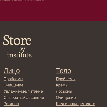
Кондиционеры/бальзамы
Маски/скрабы
Сыворотки/лосьоны
Спреи
Средства для укладки
Клиентам
Система лояльности
Доставка и самовывоз
Оплата и возврат
Согласие на обработку
персональных данных
Политика
конфиденциальности
Договор оферта
Реквизиты и контакты
Подписаться
E-mail
→
Отправляя адрес электронной почты
вы соглашаетесь с политикой в отношении
обработки персональных данных