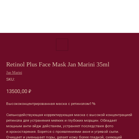
Retinol Plus Face Mask Jan Marini 35ml
Jan Marini
SKU:
13500,00
₽
Высококонцентрированная маска с ретинолом1%
Сильнодействующая корректирующая маска с высокой концентрацией
ретинола для устранения мелких и глубоких морщин. Обладает
мощным анти-эйдж действием, устраняет последствия фото
и хроностарения. Борется с проявлениями акне и угревой сыпи.
Очищает и уменьшает поры, делает кожу более гладкой, сияющей