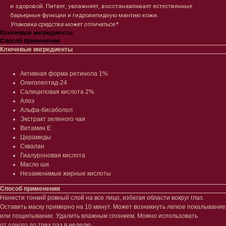
и здоровой. Питает, увлажняет, восстанавливает естественные
барьерные функции и гидролипидную мантию кожи.
Упаковка средства может отличаться*
Ключевые ингредиенты
Способ применения
Ключевые ингредиенты
Лицо
Тело
Активная форма ретинола 1%
Олигопептид-24
Проблемы
Проблемы
Салициловая кислота 2%
Очищение
Кремы
Алоэ
Увлажнение/питание
Лосьоны
Альфа-бисаболол
Сыворотки/ эссенции
Очищение
Экстракт зеленого чая
Ретинол
Шея и зона декольте
Витамин Е
Защита от солнца
Пилинги/масла
Церамиды
Тонизация
Уход за руками
Сквалан
Восстановление
Уход за ногами
Гиалуроновая кислота
Маски и патчи
Средства для ванны
Масло ши
Уход за губами
Гаджеты
Незаменимые жирные кислоты
Декоротивная косметика
Сертификаты
Способ применения
Волосы
Нанести тонкий ровный слой на все лицо, избегая области вокруг глаз.
Наборы
Оставить маску примерно на 10 минут. Может возникнуть легкое покалывание
Проблемы
или пощипывание. Удалить влажным спонжем. Можно использовать
Шампуни
от одного до трех раз в неделю.