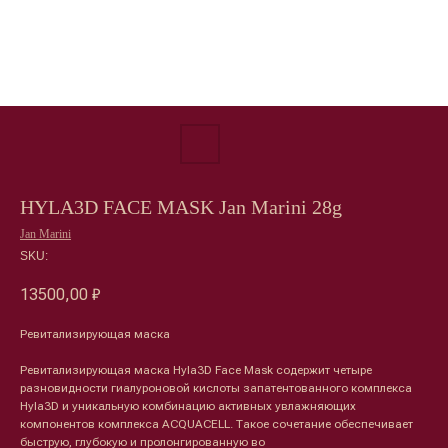
HYLA3D FACE MASK Jan Marini 28g
Jan Marini
SKU:
13500,00
₽
Ревитализирующая маска
Ревитализирующая маска Hyla3D Face Mask содержит четыре
разновидности гиалуроновой кислоты запатентованного комплекса
Hyla3D и уникальную комбинацию активных увлажняющих
компонентов комплекса AСQUACELL. Такое сочетание обеспечивает
быструю, глубокую и пролонгированную во