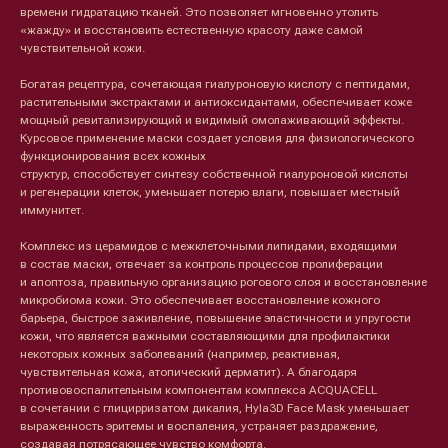
времени гидратацию тканей. Это позволяет мгновенно утолить
«жажду» и восстановить естественную красоту даже самой
чувствительной кожи.
Богатая рецептура, сочетающая гиалуроновую кислоту с пептидами,
растительными экстрактами и антиоксидантами, обеспечивает коже
мощный ревитализирующий и видимый омолаживающий эффекты.
Курсовое применение маски создает условия для физиологического
функционирования всех кожных
структур, способствует синтезу собственной гиалуроновой кислоты
и регенерации клеток, уменьшает потерю влаги, повышает местный
иммунитет.
Комплекс из церамидов с межклеточными липидами, входящими
в состав маски, отвечает за контроль процессов пролиферации
и апоптоза, правильную организацию рогового слоя и восстановление
микробиома кожи. Это обеспечивает восстановление кожного
барьера, быстрое заживление, повышение эластичности и упругости
кожи, что является важными составляющими для профилактики
некоторых кожных заболеваний (например, реактивная,
чувствительная кожа, атопический дерматит). А благодаря
противовоспалительным компонентам комплекса AСQUACELL
в сочетании с глицирризатом дикалия, Hyla3D Face Mask уменьшает
выраженность эритемы и воспаления, устраняет раздражение,
создавая потрясающее чувство комфорта.