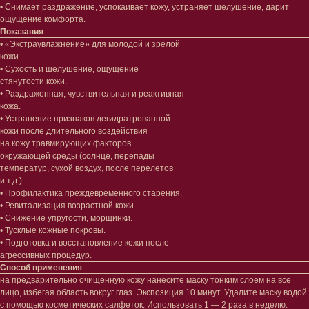
• Снимает раздражение, успокаивает кожу, устраняет шелушение, дарит
Наборы
Проблемы
ощущение комфорта.
Шампуни
Показания
Кондиционеры/бальзамы
• «Экстраувлажнение» для молодой и зрелой
Маски/скрабы
кожи.
Сыворотки/лосьоны
• Сухость и шелушение, ощущение
Спреи
стянутости кожи.
• Раздраженная, чувствительная и реактивная
Средства для укладки
кожа.
• Устранение признаков дегидратрованной
Клиентам
кожи после длительного воздействия
на кожу травмирующих факторов
Система лояльности
окружающей среды (солнце, перепады
Доставка и самовывоз
температур, сухой воздух, после перелетов
Оплата и возврат
и т.д.).
Согласие на обработку
• Профилактика преждевременного старения.
персональных данных
• Ревитализация возрастной кожи
Политика
конфиденциальности
• Снижение упругости, морщинки.
Договор оферта
• Тусклые кожные покровы.
Реквизиты и контакты
• Подготовка и восстановление кожи после
Подписаться
агрессивных процедур.
Способ применения
E-mail
на предварительно очищенную кожу нанесите маску тонким слоем на все
лицо, избегая область вокруг глаз. Экспозиция 10 минут. Удалите маску водой
→
с помощью косметических салфеток. Использовать 1 — 2 раза в неделю.