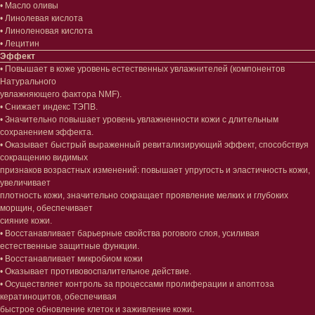
• Масло оливы
• Линолевая кислота
• Линоленовая кислота
• Лецитин
Эффект
• Повышает в коже уровень естественных увлажнителей (компонентов
Натурального
увлажняющего фактора NMF).
• Снижает индекс ТЭПВ.
• Значительно повышает уровень увлажненности кожи с длительным
сохранением эффекта.
Лицо
Тело
• Оказывает быстрый выраженный ревитализирующий эффект, способствуя
сокращению видимых
Проблемы
Проблемы
признаков возрастных изменений: повышает упругость и эластичность кожи,
Очищение
Кремы
увеличивает
Увлажнение/питание
Лосьоны
плотность кожи, значительно сокращает проявление мелких и глубоких
Сыворотки/ эссенции
Очищение
морщин, обеспечивает
Ретинол
Шея и зона декольте
сияние кожи.
Защита от солнца
Пилинги/масла
• Восстанавливает барьерные свойства рогового слоя, усиливая
Тонизация
Уход за руками
естественные защитные функции.
Восстановление
Уход за ногами
• Восстанавливает микробиом кожи
Маски и патчи
Средства для ванны
• Оказывает противовоспалительное действие.
Уход за губами
Гаджеты
• Осуществляет контроль за процессами пролиферации и апоптоза
Декоротивная косметика
кератиноцитов, обеспечивая
Сертификаты
быстрое обновление клеток и заживление кожи.
Волосы