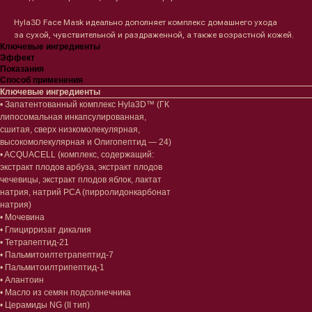
Hyla3D Face Mask идеально дополняет комплекс домашнего ухода
за сухой, чувствительной и раздраженной, а также возрастной кожей.
Ключевые ингредиенты
Эффект
Показания
Способ применения
Ключевые ингредиенты
• Запатентованный комплекс Hyla3D™ (ГК
липосомальная инкапсулированная,
сшитая, сверх низкомолекулярная,
высокомолекулярная и Олигопептид — 24)
• AСQUACELL (комплекс, содержащий:
экстракт плодов арбуза, экстракт плодов
чечевицы, экстракт плодов яблок, лактат
натрия, натрий PCA (пирролидонкарбонат
натрия)
• Мочевина
• Глицирризат дикалия
• Тетрапептид-21
• Пальмитоилтетрапептид-7
• Пальмитоилтрипептид-1
• Алантоин
• Масло из семян подсолнечника
• Церамиды NG (II тип)