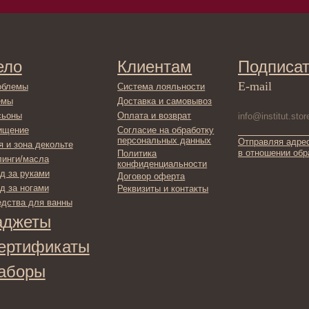
Оплата и возврат
Согласие на обработку
персональных данных
Отправляя адрес электронной поч
декольте
в отношении обработки персонал
Политика
сла
конфиденциальности
ами
Договор оферта
ами
Реквизиты и контакты
ля ванны
ты
фикаты
ы