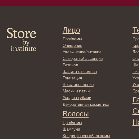
Увлажнение/питание
Лосьоны
Сыворотки/ эссенции
Очищение
Ретинол
Шея и зона 
Защита от солнца
Пилинги/ма
Тонизация
Уход за рук
Восстановление
Уход за ног
Маски и патчи
Средства д
Уход за губами
Гадже
Декоротивная косметика
Серти
Волосы
Набор
Проблемы
Шампуни
Кондиционеры/бальзамы
Маски/скрабы
Сыворотки/лосьоны
Спреи
Средства для укладки