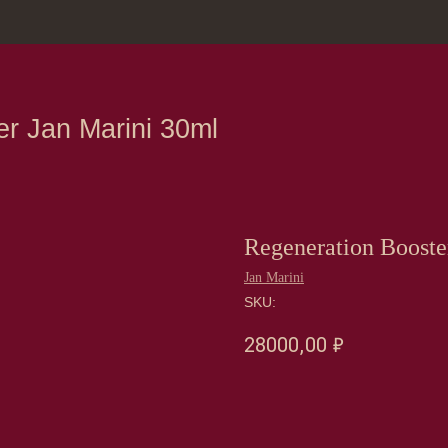
зина
Москва, Нов
n Marini 30ml
Regeneration Booste
Jan Marini
SKU:
28000,00
₽
Оформить предзаказ →