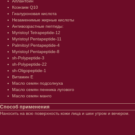
Аллантоин
Коэнзим Q10
Гиалуроновая кислота
Незаменимые жирные кислоты
Антивозрастные пептиды:
Myristoyl Tetrapeptide-12
Myristoyl Pentapeptide-11
Palmitoyl Pentapeptide-4
Myristoyl Pentapeptide-8
sh-Polypeptide-3
sh-Polypeptide-22
sh-Oligopeptide-1
Витамин Е
Масло семян подсолнуха
Масло семян пенника лугового
Масло семян манго
Способ применения
Наносить на всю поверхность кожи лица и шеи утром и вечером.
Лицо
Тело
Проблемы
Проблемы
Очищение
Кремы