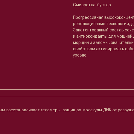
Сыворотка-бустер
Прогрессивная высококонцен
революционные технологии, д
Запатентованный состав соче
и антиоксиданты для мощнейш
морщин и заломы, значительно
свойством активировать собс
уровне.
мым восстанавливает теломеры, защищая молекулы ДНК от разруш