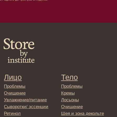
Кондиционеры/бальзамы
Маски/скрабы
Сыворотки/лосьоны
Спреи
Средства для укладки
Клиентам
Система лояльности
Доставка и самовывоз
Оплата и возврат
Согласие на обработку
персональных данных
Политика
конфиденциальности
Договор оферта
Реквизиты и контакты
Подписаться
E-mail
→
Отправляя адрес электронной почты
вы соглашаетесь с политикой в отношении
обработки персональных данных