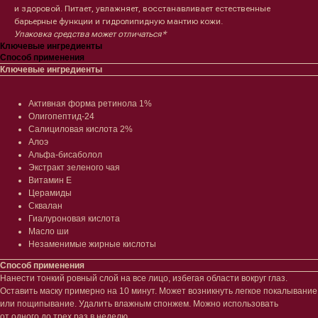
и здоровой. Питает, увлажняет, восстанавливает естественные
барьерные функции и гидролипидную мантию кожи.
Упаковка средства может отличаться*
Ключевые ингредиенты
Способ применения
Ключевые ингредиенты
Лицо
Тело
Активная форма ретинола 1%
Олигопептид-24
Проблемы
Проблемы
Салициловая кислота 2%
Очищение
Кремы
Алоэ
Увлажнение/питание
Лосьоны
Альфа-бисаболол
Сыворотки/ эссенции
Очищение
Экстракт зеленого чая
Ретинол
Шея и зона декольте
Витамин Е
Защита от солнца
Пилинги/масла
Церамиды
Тонизация
Уход за руками
Сквалан
Восстановление
Уход за ногами
Гиалуроновая кислота
Маски и патчи
Средства для ванны
Масло ши
Уход за губами
Гаджеты
Незаменимые жирные кислоты
Декоротивная косметика
Сертификаты
Способ применения
Волосы
Нанести тонкий ровный слой на все лицо, избегая области вокруг глаз.
Наборы
Оставить маску примерно на 10 минут. Может возникнуть легкое покалывание
Проблемы
или пощипывание. Удалить влажным спонжем. Можно использовать
Шампуни
от одного до трех раз в неделю.