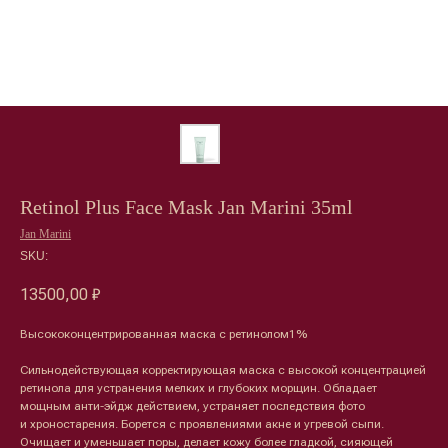
Retinol Plus Face Mask Jan Marini 35ml
Jan Marini
SKU:
13500,00
₽
Высококонцентрированная маска с ретинолом1%
Сильнодействующая корректирующая маска с высокой концентрацией
ретинола для устранения мелких и глубоких морщин. Обладает
мощным анти-эйдж действием, устраняет последствия фото
и хроностарения. Борется с проявлениями акне и угревой сыпи.
Очищает и уменьшает поры, делает кожу более гладкой, сияющей