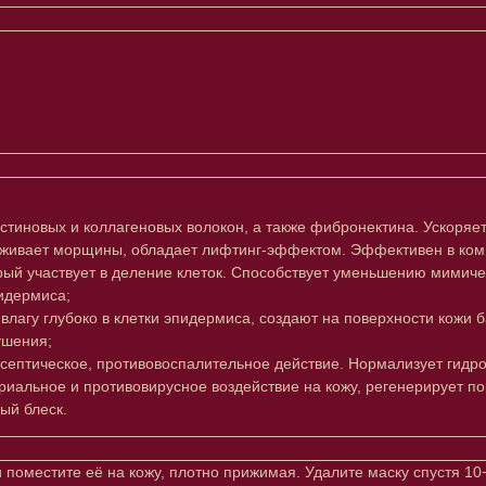
астиновых и коллагеновых волокон, а также фибронектина. Ускоряе
лаживает морщины, обладает лифтинг-эффектом. Эффективен в ком
орый участвует в деление клеток. Способствует уменьшению мимиче
идермиса;
я влагу глубоко в клетки эпидермиса, создают на поверхности ко
ушения;
исептическое, противовоспалительное действие. Нормализует гидро
ериальное и противовирусное воздействие на кожу, регенерирует по
ый блеск.
Клиентам
Подписаться
и поместите её на кожу, плотно прижимая. Удалите маску спустя 10
E-mail
Система лояльности