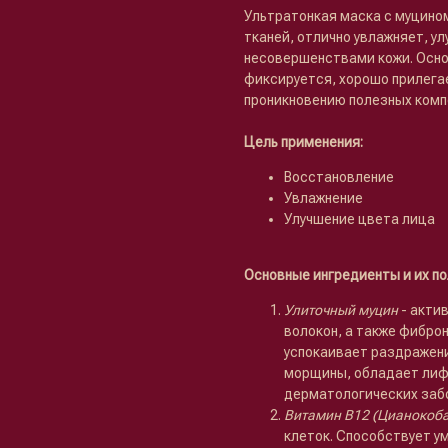
Ультратонкая маска с муцино
тканей, отлично увлажняет, у
несовершенствами кожи. Основ
фиксируется, хорошо прилегае
проникновению полезных компо
Цель применения:
Восстановление
Увлажнение
Улучшение цвета лица
Основные ингредиенты и их п
Улиточный муцин
- акти
волокон, а также фибро
успокаивает раздражени
морщины, обладает лиф
дерматологических заб
Витамин В12 (Цианокоб
клеток. Способствует у