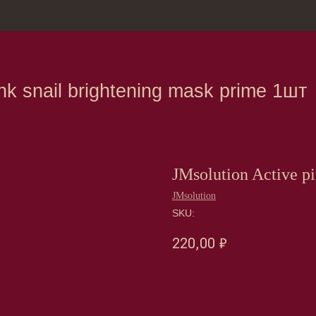
зина
Москва, Нов
nail brightening mask prime 1шт
JMsolution Active p
JMsolution
SKU:
220,00
₽
Оформить предзаказ →