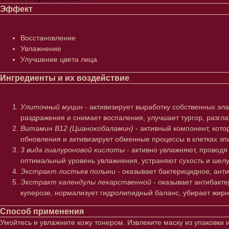
Эффект
Восстановление
Увлажнение
Улучшение цвета лица
Ингредиенты и их воздействие
Улиточный муцин
- активизирует выработку собственных эл
раздражения и снимает воспаления, улучшает тургор, разг
Витамин В12 (Цианокобаламин)
- активный компонент, кот
обновления и активизирует обменные процессы в клетках эп
3 вида гиалуроновой кислоты
- активно увлажняют, провод
оптимальный уровень увлажнения, устраняют сухость и шел
Экстракт листьев полыни
- оказывает бактерицидное, ант
Экстракт календулы лекарственной
- оказывает антибакт
куперозе, нормализует гидролипидный баланс, убирает жирн
Лицо
Тело
Способ применения
Умойтесь и увлажните кожу тонером. Извлеките маску из упаковки 
Проблемы
Проблемы