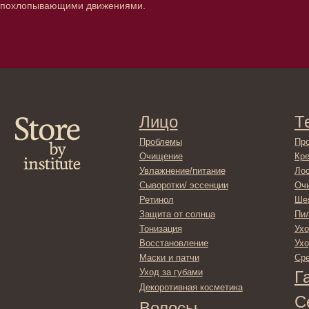
похлопывающими движениями.
Очищение
Кремы
Увлажнение/питание
Лосьоны
Сыворотки/ эссенции
Очищение
Ретинол
Шея и зона 
Защита от солнца
Пилинги/ма
Тонизация
Уход за рук
Восстановление
Уход за ног
Маски и патчи
Средства д
Уход за губами
Гадже
Декоротивная косметика
Серти
Волосы
Набор
Проблемы
Шампуни
Кондиционеры/бальзамы
Маски/скрабы
Сыворотки/лосьоны
Спреи
Средства для укладки