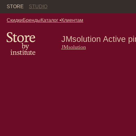
Кор
STORE
STUDIO
Скидки
Бренды
Каталог
•
Клиентам
JMsolution Active pink s
JMsolution