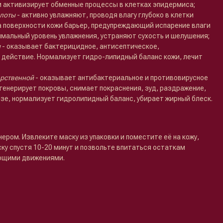
и активизирует обменные процессы в клетках эпидермиса;
слоты
- активно увлажняют, проводя влагу глубоко в клетки
 поверхности кожи барьер, предупреждающий испарение влаги
альный уровень увлажнения, устраняют сухость и шелушения;
и
- оказывает бактерицидное, антисептическое,
действие. Нормализует гидро-липидный баланс кожи, лечит
арственной
- оказывает антибактериальное и противовирусное
егенерирует покровы, снимает покраснения, зуд, раздражение,
озе, нормализует гидролипидный баланс, убирает жирный блеск.
ером. Извлеките маску из упаковки и поместите её на кожу,
ку спустя 10-20 минут и позвольте впитаться остаткам
ющими движениями.