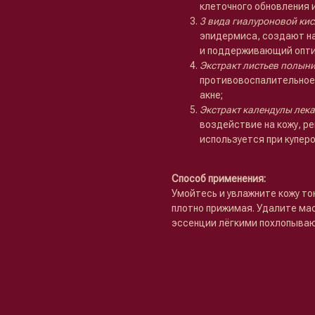
клеточного обновления 
3 вида гиалуроновой ки
эпидермиса, создают на
и поддерживающий оптим
Экстракт листьев полын
противовоспалительное 
акне;
Экстракт календулы лек
воздействие на кожу, р
используется при купер
Способ применения:
Умойтесь и увлажните кожу тон
плотно прижимая. Удалите мас
эссенции лёгкими похлопыва