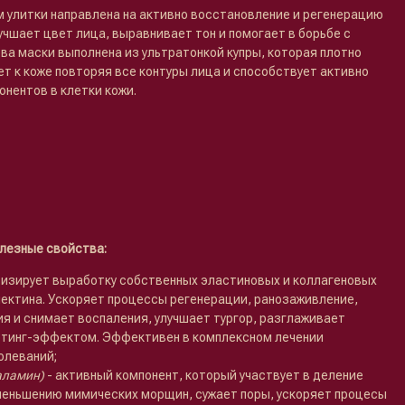
м улитки направлена на активно восстановление и регенерацию
лучшает цвет лица, выравнивает тон и помогает в борьбе с
а маски выполнена из ультратонкой купры, которая плотно
т к коже повторяя все контуры лица и способствует активно
нентов в клетки кожи.
олезные свойства:
визирует выработку собственных эластиновых и коллагеновых
нектина. Ускоряет процессы регенерации, ранозаживление,
я и снимает воспаления, улучшает тургор, разглаживает
тинг-эффектом. Эффективен в комплексном лечении
олеваний;
аламин)
- активный компонент, который участвует в деление
меньшению мимических морщин, сужает поры, ускоряет процесы