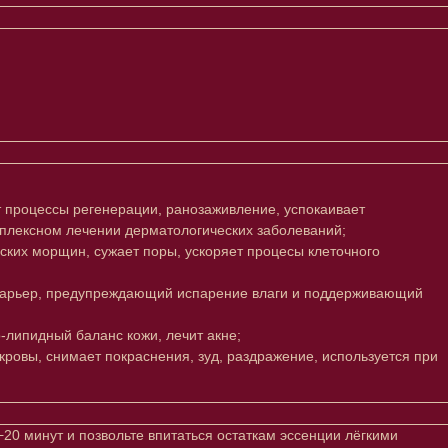
т процессы регенерации, ранозаживление, успокаивает
плексном лечении дерматологических заболеваний;
ских морщин, сужает поры, ускоряет процесы клеточного
жи барьер, предупреждающий испарение влаги и поддерживающий
-липидный баланс кожи, лечит акне;
кровы, снимает покраснения, зуд, раздражение, используется при
−20 минут и позвольте впитаться остаткам эссенции лёгкими