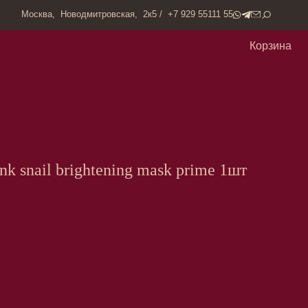
одмитровская, 2к5 / +7 929 55111 55
Корзина
ink snail brightening mask prime 1шт