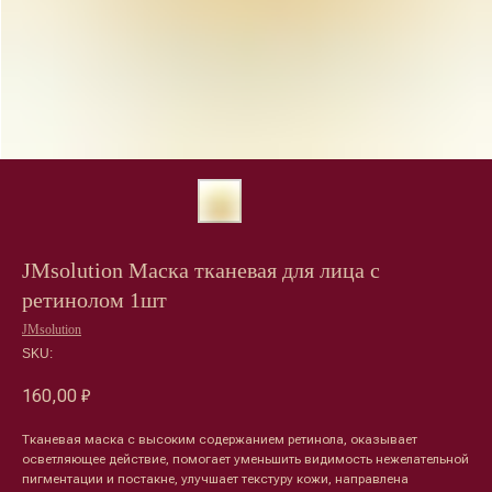
JMsolution Маска тканевая для лица с
ретинолом 1шт
JMsolution
SKU:
160,00
₽
Лицо
Тело
Тканевая маска с высоким содержанием ретинола, оказывает
Проблемы
Проблемы
осветляющее действие, помогает уменьшить видимость нежелательной
Очищение
Кремы
пигментации и постакне, улучшает текстуру кожи, направлена
Увлажнение/питание
Лосьоны