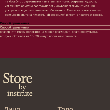
на борьбу с возрастными изменениями кожи: устраняет сухость,
Сыворотки/ эссенции
Очищение
увлажняет, заметно разглаживает и сокращает глубину морщин,
Ретинол
Шея и зона декольте
ускоряет процессы клеточного обновления. Тканевая основа маски
Защита от солнца
Пилинги/масла
обильно пропитана питательной эссенцией и плотно прилегает к коже.
Тонизация
Уход за руками
Восстановление
Уход за ногами
Способ применения
Маски и патчи
Средства для ванны
Способ применения
Уход за губами
Гаджеты
разверните маску, положите на лицо и разгладьте, разгоняя пузырьки
Декоротивная косметика
воздуха. Оставьте на 15−20 минут, после чего снимите.
Сертификаты
Волосы
Наборы
Проблемы
Шампуни
Кондиционеры/бальзамы
Маски/скрабы
Сыворотки/лосьоны
Спреи
Средства для укладки
Клиентам
Система лояльности
Доставка и самовывоз
Оплата и возврат
Согласие на обработку