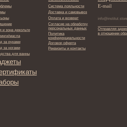
в отношении обработки персонал
Политика
сла
конфиденциальности
ами
Договор оферта
ами
Реквизиты и контакты
ля ванны
ты
фикаты
ы