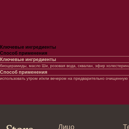
Ключевые ингредиенты
Способ применения
Ключевые ингредиенты
биоцерамиды, масло Ши, розовая вода, сквалан, эфир холестерина
Способ применения
использовать утром и/или вечером на предварительно очищенную 
Лицо
Тело
Проблемы
Проблемы
Очищение
Кремы
Увлажнение/питание
Лосьоны
Сыворотки/ эссенции
Очищение
Ретинол
Шея и зона 