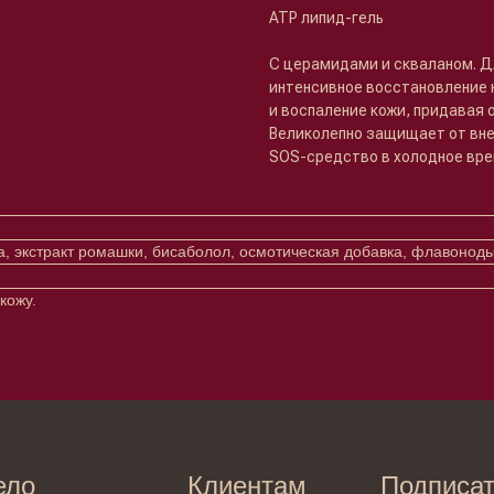
ATP липид-гель
С церамидами и скваланом. Дл
интенсивное восстановление к
и воспаление кожи, придавая
Великолепно защищает от вне
SOS-средство в холодное врем
, экстракт ромашки, бисаболол, осмотическая добавка, флавоноды
кожу.
Клиентам
Подписаться
E-mail
Система лояльности
Доставка и самовывоз
Оплата и возврат
Согласие на обработку
персональных данных
Отправляя адрес электронной поч
декольте