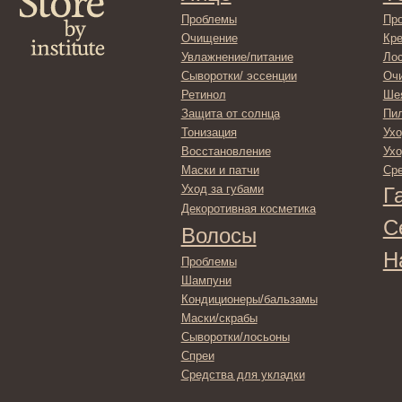
Защита от солнца
Пилинги/ма
Тонизация
Уход за рук
Восстановление
Уход за ног
Маски и патчи
Средства д
Уход за губами
Гадже
Декоротивная косметика
Серти
Волосы
Набор
Проблемы
Шампуни
Кондиционеры/бальзамы
Маски/скрабы
Сыворотки/лосьоны
Спреи
Средства для укладки