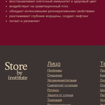
восстанавливает клеточный иммунитет и здоровый цвет
воздействует на гравитационный птоз
обладает интенсивными регенеративными свойствами
разглаживает глубокие морщины, создает лифтинг
питает и увлажняет
Лицо
Тело
Проблемы
Проблемы
Очищение
Кремы
Увлажнение/питание
Лосьоны
Сыворотки/ эссенции
Очищение
Ретинол
Шея и зона 
Защита от солнца
Пилинги/ма
Тонизация
Уход за рук
Восстановление
Уход за ног
Маски и патчи
Средства д
Уход за губами
Гадже
Декоротивная косметика
Серти
Волосы
Набор
Проблемы
Шампуни