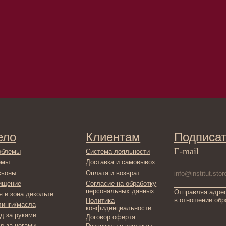
Клиентам
Подписаться
E-mail
Система лояльности
Доставка и самовывоз
Оплата и возврат
Согласие на обработку
персональных данных
Отправляя адрес электронной поч
декольте
в отношении обработки персонал
Политика
сла
конфиденциальности
ами
Договор оферта
ами
Реквизиты и контакты
ля ванны
ты
фикаты
ы