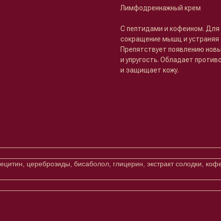
Лимфодреннажный крем
С пептидами и кофеином. Для 
сокращение мышц и устраняя 
Препятствует появлению новы
и упругость. Обладает проти
и защищает кожу.
 лецитин, цереброзиды, бисаболол, глицерин, экстракт солодки, коф