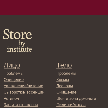
Маски/скрабы
Сыворотки/лосьоны
Спреи
Средства для укладки
Клиентам
Система лояльности
Доставка и самовывоз
Оплата и возврат
Согласие на обработку
персональных данных
Политика
конфиденциальности
Договор оферта
Реквизиты и контакты
Подписаться
E-mail
→
Отправляя адрес электронной почты
вы соглашаетесь с политикой в отношении
обработки персональных данных