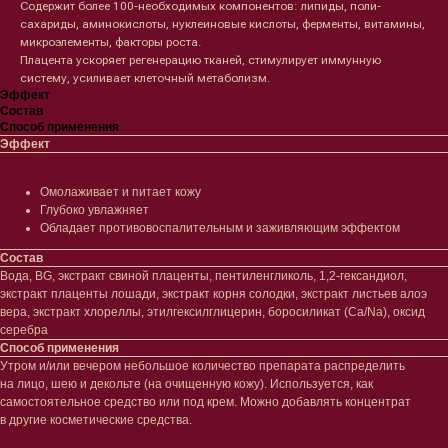
Содержит более 100-необходимых компонентов: липиды, поли­
сахариды, аминокислоты, нуклеиновые кислоты, ферменты, витамины,
микроэлементы, факторы роста.
Плацента ускоряет регенерацию тканей, стимулирует иммунную
систему, усиливает клеточный метаболизм.
Эффект
Состав
Лицо
Тело
Способ применения
Эффект
Проблемы
Проблемы
Очищение
Кремы
Увлажнение/питание
Лосьоны
Омолаживает и питает кожу
Сыворотки/ эссенции
Очищение
Глубоко увлажняет
Ретинол
Шея и зона декольте
Обладает противовоспалительным и заживляющим эф­фектом
Защита от солнца
Пилинги/масла
Состав
Тонизация
Уход за руками
Вода, BG, экстракт свиной плаценты, пентиленгликоль, 1,2-гександиол,
Восстановление
Уход за ногами
экстракт плаценты лошади, экстракт корня солодки, экстракт листьев алоэ
Маски и патчи
Средства для ванны
вера, экстракт хлореллы, этилгексилглицерин, боросиликат (Ca/Na), оксид
Уход за губами
Гаджеты
серебра
Декоротивная косметика
Способ применения
Сертификаты
Волосы
Утром и/или вечером небольшое количество препарата распределить
на лицо, шею и декольте (на очищенную кожу). Используется, как
Наборы
Проблемы
самостоятельное средство или под крем. Можно добавлять концентрат
Шампуни
в другие косметические средства.
Кондиционеры/бальзамы