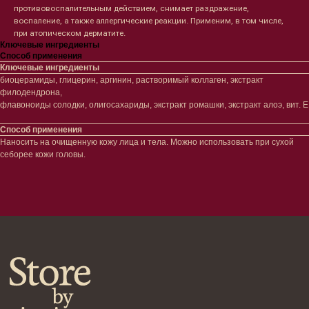
противовоспалительным действием, снимает раздражение,
Проблемы
Проблемы
воспаление, а также аллергические реакции. Применим, в том числе,
Очищение
Кремы
при атопическом дерматите.
Увлажнение/питание
Лосьоны
Ключевые ингредиенты
Сыворотки/ эссенции
Очищение
Способ применения
Ретинол
Шея и зона декольте
Ключевые ингредиенты
Защита от солнца
Пилинги/масла
биоцерамиды, глицерин, аргинин, растворимый коллаген, экстракт
Тонизация
Уход за руками
филодендрона,
Восстановление
Уход за ногами
флавоноиды солодки, олигосахариды, экстракт ромашки, экстракт алоэ, вит. Е
Маски и патчи
Средства для ванны
Уход за губами
Гаджеты
Способ применения
Декоротивная косметика
Наносить на очищенную кожу лица и тела. Можно использовать при сухой
Сертификаты
Волосы
себорее кожи головы.
Наборы
Проблемы
Шампуни
Кондиционеры/бальзамы
Маски/скрабы
Сыворотки/лосьоны
Спреи
Средства для укладки
Клиентам
Система лояльности