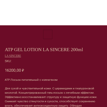
ATP GEL LOTION LA SINCERE 200ml
LA SINCERE
SKU:
16200,00
₽
ATP Лосьон питательный с коллагеном
Для сухой и чувствительной кожи. С церамидами и гиалуроновой
кислотой. Концентрированный гель-лосьон с лечебным эффектом.
Эффективно восстанавливает структуру и защитную функцию кожи.
Снимает чувство стянутости и сухости, способствует сохранению
Лицо
Тело
влаги, обеспечивает антиоксидантную защиту. Обладая